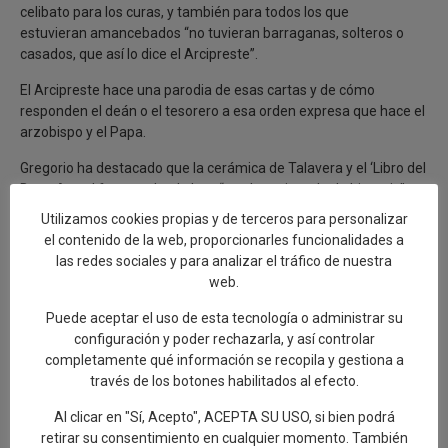
celibato para los curas, y también para todos los que
estuvieran amancebados “no tuvieran barraganas, solteros o
casados, que así lo dice el Arcipreste”.
El Arcipreste hace una parodia de esas cartas y de cómo
responden el deán o el tesorero a esa orden expresa que hace el
arzobispo y el Papa.
Gregorio ha destacado que la cerámica de Talavera y el ‘Libro del
Buen Amor’ forman desde hoy, “un claro ejemplo de binomio”,
que contribuye a explicar a los talaveranos y visitantes, “un
Utilizamos cookies propias y de terceros para personalizar
pasado de renombre” enmarcado en la ciudad. Se ubica en la
el contenido de la web, proporcionarles funcionalidades a
plaza de Santa Catalina y el mural está muy cerca de otros
las redes sociales y para analizar el tráfico de nuestra
murales históricos dedicados a los pescadores del río Tajo y a la
web.
Virgen del Prado, además de otro que hace referencia a La
Celestina.
Puede aceptar el uso de esta tecnología o administrar su
configuración y poder rechazarla, y así controlar
El alcalde ha tenido palabras de agradecimiento para la edil
completamente qué información se recopila y gestiona a
de Artesanía, Gelen Delgado, “por seguir contribuyendo a una
través de los botones habilitados al efecto.
ciudad más visual, que está rindiendo homenaje a nuestros
talaveranos más ilustres, utilizando como lienzo, nuestra
Al clicar en "Sí, Acepto", ACEPTA SU USO, si bien podrá
cerámica”.
retirar su consentimiento en cualquier momento. También