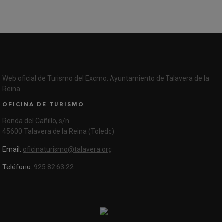
Web oficial de Turismo del Excmo. Ayuntamiento de Talavera de la
Reina
OFICINA DE TURISMO
Ronda del Cañillo, s/n
45600 Talavera de la Reina (Toledo)
Email:
oficinaturismo@talavera.org
Teléfono:
925 82 63 22