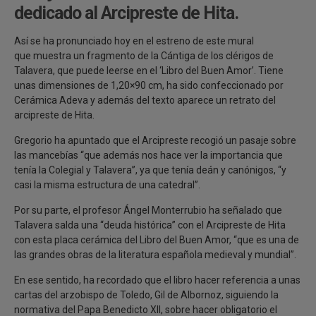
dedicado al Arcipreste de Hita.
Así se ha pronunciado hoy en el estreno de este mural
que muestra un fragmento de la Cántiga de los clérigos de
Talavera, que puede leerse en el ‘Libro del Buen Amor’. Tiene
unas dimensiones de 1,20×90 cm, ha sido confeccionado por
Cerámica Adeva y además del texto aparece un retrato del
arcipreste de Hita.
Gregorio ha apuntado que el Arcipreste recogió un pasaje sobre
las mancebías “que además nos hace ver la importancia que
tenía la Colegial y Talavera”, ya que tenía deán y canónigos, “y
casi la misma estructura de una catedral”.
Por su parte, el profesor Ángel Monterrubio ha señalado que
Talavera salda una “deuda histórica” con el Arcipreste de Hita
con esta placa cerámica del Libro del Buen Amor, “que es una de
las grandes obras de la literatura española medieval y mundial”.
En ese sentido, ha recordado que el libro hacer referencia a unas
cartas del arzobispo de Toledo, Gil de Albornoz, siguiendo la
normativa del Papa Benedicto XII, sobre hacer obligatorio el