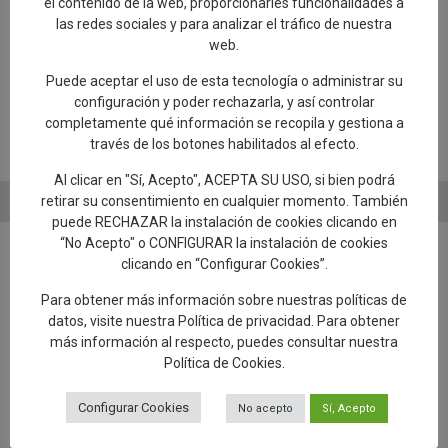
el contenido de la web, proporcionarles funcionalidades a
las redes sociales y para analizar el tráfico de nuestra
Más caminos
web.
Descubre el resto de caminos a Guadalupe
Puede aceptar el uso de esta tecnología o administrar su
configuración y poder rechazarla, y así controlar
Ver página web
completamente qué información se recopila y gestiona a
través de los botones habilitados al efecto.
Al clicar en "Sí, Acepto", ACEPTA SU USO, si bien podrá
retirar su consentimiento en cualquier momento. También
puede RECHAZAR la instalación de cookies clicando en
“No Acepto" o CONFIGURAR la instalación de cookies
clicando en “Configurar Cookies”.
Para obtener más información sobre nuestras políticas de
datos, visite nuestra
Política de privacidad
. Para obtener
Añadir reseña en Google
más información al respecto, puedes consultar nuestra
Política de Cookies
.
Rellenar encuesta de calidad
Configurar Cookies
No acepto
Sí, Acepto