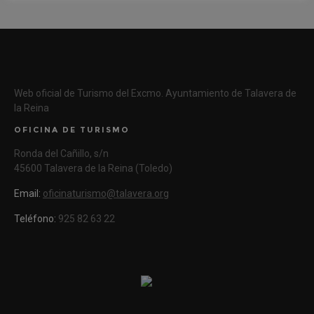
Web oficial de Turismo del Excmo. Ayuntamiento de Talavera de
la Reina
OFICINA DE TURISMO
Ronda del Cañillo, s/n
45600 Talavera de la Reina (Toledo)
Email:
oficinaturismo@talavera.org
Teléfono:
925 82 63 22