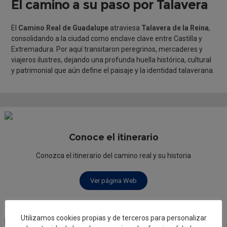
El camino a su paso por Talavera
El
Camino Real de Guadalupe
atraviesa
Talavera de la Reina
,
consolidando a la ciudad como enclave clave entre Castilla y
Extremadura. Por aquí transitaron peregrinos, mercaderes y
viajeros ilustres, dejando una profunda huella histórica, cultural
y patrimonial que aún define el paisaje y la identidad talaverana.
Conoce el itinerario
Conozca el itinerario del camino real y su historia
Ver página Web
Utilizamos cookies propias y de terceros para personalizar