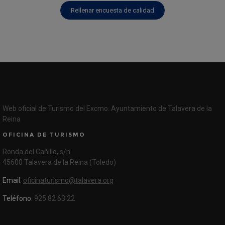
Rellenar encuesta de calidad
Web oficial de Turismo del Excmo. Ayuntamiento de Talavera de la
Reina
OFICINA DE TURISMO
Ronda del Cañillo, s/n
45600 Talavera de la Reina (Toledo)
Email:
oficinaturismo@talavera.org
Teléfono:
925 82 63 22