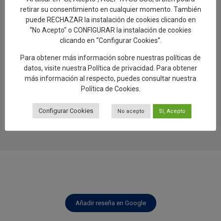
Artesanía avanza “El Viaje del Barro.
retirar su consentimiento en cualquier momento. También
Regreso a Los Alfares», una muestra sobre
puede RECHAZAR la instalación de cookies clicando en
el proceso de creación de la cerámica
“No Acepto" o CONFIGURAR la instalación de cookies
talaverana
clicando en “Configurar Cookies”.
24.07.2026
Para obtener más información sobre nuestras políticas de
La semana de las Santas Alfareras 2026
datos, visite nuestra
Política de privacidad
. Para obtener
cierra sus actividades con una ruta turística
más información al respecto, puedes consultar nuestra
por los murales, el patrimonio y el Museo
Política de Cookies
.
de Cerámica Ruiz de Luna
Configurar Cookies
No acepto
Sí, Acepto
20.07.2026
Añadir reseña en Google