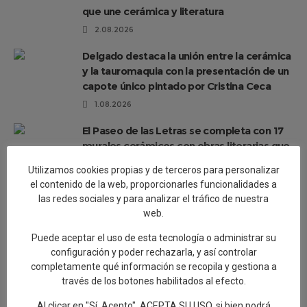
que une cerámica y literatura
2.08.2026
Delgado destaca la unión entre la cerámica
y la tauromaquia con la presentación de un
capote único pintado por Cristina Ceca
1.08.2026
El Paseo de las Letras se completa con 17
murales cerámicos con obras literarias que
hacen referencia a Talavera
Utilizamos cookies propias y de terceros para personalizar
30.07.2026
el contenido de la web, proporcionarles funcionalidades a
las redes sociales y para analizar el tráfico de nuestra
Talavera de la Reina, a New Paradigm
web.
29.07.2026
Puede aceptar el uso de esta tecnología o administrar su
Éxito de participación en la segunda ruta
configuración y poder rechazarla, y así controlar
de las Santas Alfareras
completamente qué información se recopila y gestiona a
través de los botones habilitados al efecto.
26.07.2026
Al clicar en "Sí, Acepto", ACEPTA SU USO, si bien podrá