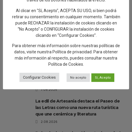
Al clicar en "Sí, Acepto", ACEPTA SU USO, si bien podrá
retirar su consentimiento en cualquier momento. También
puede RECHAZAR la instalación de cookies clicando en
“No Acepto" o CONFIGURAR la instalación de cookies
clicando en “Configurar Cookies”.
Para obtener más información sobre nuestras políticas de
datos, visite nuestra
Política de privacidad
. Para obtener
más información al respecto, puedes consultar nuestra
Política de Cookies
.
Artesanía invita a descubrir la belleza de
Talavera al caer la tarde con las rutas
Configurar Cookies
No acepto
Sí, Acepto
«Secretos al Atardecer»
7.08.2026
La edil de Artesanía destaca el Paseo de
las Letras como una nueva ruta turística
que une cerámica y literatura
2.08.2026