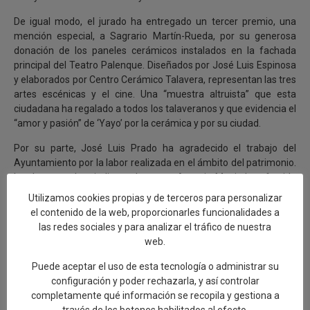
De igual modo, el jurado ha entregado un tercer premio, una
mención especial, a Sagrario Martín-Rueda, por su generosa
donación de los paneles cerámicos instalados en la fachada
principal del Teatro Palenque. Diseñados por José Luis Espinosa
y elaborados por Centro Cerámico Talavera, representan las tres
artes escénicas y el cine. Una “muestra altruista” que esta
ciudadana ha regalado a todos los talaveranos y que evidencia el
“amor y pasión” de ‘Yayo’ por la cerámica y por su ciudad.
Por su parte, José Luis Prado ha agradecido el trabajo del
Ayuntamiento por la labor realizada en el ámbito del patrimonio.
Igualmente, el periodista talaverano Antonio Monje ha ofrecido
la conferencia titulada ‘Una visión del patrimonio de Talavera
Utilizamos cookies propias y de terceros para personalizar
desde fuera’. El conferenciante se ha referido a la rehabilitación,
el contenido de la web, proporcionarles funcionalidades a
finalizada o en marcha, de edificios, viviendas y espacios
las redes sociales y para analizar el tráfico de nuestra
patrimoniales, como los tramos de muralla de El Salvador, El
web.
Charcón o Entretorres, los Jardines del Prado, la Casa de los
Canónigos, la Clínica de la Milagrosa, la Plaza de los Descalzos
,
Puede aceptar el uso de esta tecnología o administrar su
entre otros; y ha repasado la evolución de muchos de estos
configuración y poder rechazarla, y así controlar
símbolos del patrimonio hasta la actualidad.
completamente qué información se recopila y gestiona a
través de los botones habilitados al efecto.