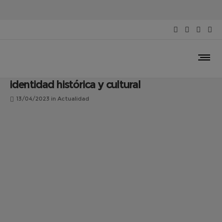
La importancia de que la protección y
conservación del patrimonio sea una
responsabilidad de todos para mantener la
identidad histórica y cultural
13/04/2023
in
Actualidad