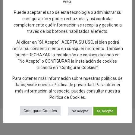
web.
Talavera de la Reina, a New Paradigm
Puede aceptar el uso de esta tecnología o administrar su
configuración y poder rechazarla, y así controlar
29.07.2026
completamente qué información se recopila y gestiona a
Éxito de participación en la segunda ruta
través de los botones habilitados al efecto.
de las Santas Alfareras
Al clicar en "Sí, Acepto", ACEPTA SU USO, si bien podrá
26.07.2026
retirar su consentimiento en cualquier momento. También
puede RECHAZAR la instalación de cookies clicando en
Artesanía avanza “El Viaje del Barro.
“No Acepto" o CONFIGURAR la instalación de cookies
Regreso a Los Alfares», una muestra sobre
clicando en “Configurar Cookies”.
el proceso de creación de la cerámica
talaverana
Para obtener más información sobre nuestras políticas de
datos, visite nuestra
Política de privacidad
. Para obtener
24.07.2026
más información al respecto, puedes consultar nuestra
Política de Cookies
.
Configurar Cookies
No acepto
Sí, Acepto