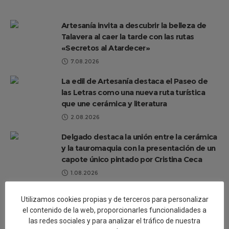
en nuestra ciudad el próximo lunes con uno de
Artesanía invita a descubrir la belleza de
Talavera al caer la tarde con las rutas
«Secretos al Atardecer»
7.08.2026
La edil de Artesanía destaca el Paseo de
las Letras como una nueva ruta turística
que une cerámica y literatura
2.08.2026
Delgado destaca la unión entre la cerámica
y la tauromaquia con la presentación de un
capote único pintado por Cristina Ceca
1.08.2026
El Paseo de las Letras se completa con 17
Utilizamos cookies propias y de terceros para personalizar
murales cerámicos con obras literarias que
el contenido de la web, proporcionarles funcionalidades a
hacen referencia a Talavera
las redes sociales y para analizar el tráfico de nuestra
30.07.2026