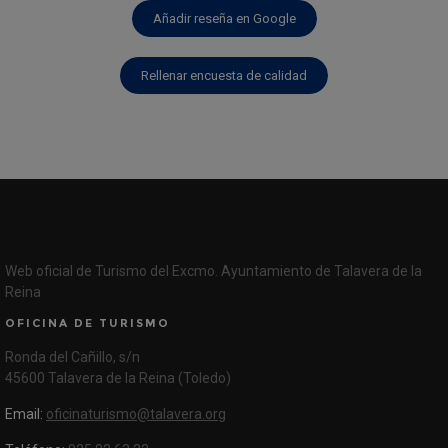
Añadir reseña en Google
Rellenar encuesta de calidad
Web oficial de Turismo del Excmo. Ayuntamiento de Talavera de la
Reina
OFICINA DE TURISMO
Ronda del Cañillo, s/n
45600 Talavera de la Reina (Toledo)
Email:
oficinaturismo@talavera.org