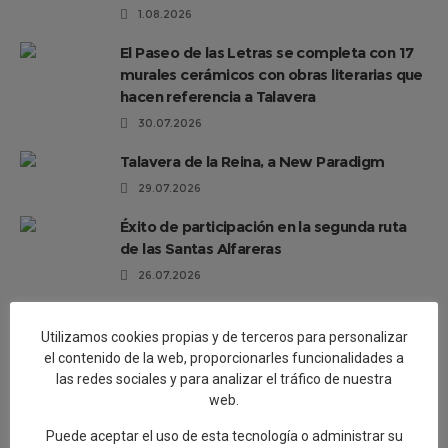
1.08.2026
El Paseo de las Letras se completa con 17
murales cerámicos con obras literarias que
hacen referencia a Talavera
30.07.2026
Talavera de la Reina, a New Paradigm
29.07.2026
Éxito de participación en la segunda ruta
de las Santas Alfareras
26.07.2026
Artesanía avanza “El Viaje del Barro.
Regreso a Los Alfares», una muestra sobre
Utilizamos cookies propias y de terceros para personalizar
el proceso de creación de la cerámica
el contenido de la web, proporcionarles funcionalidades a
talaverana
las redes sociales y para analizar el tráfico de nuestra
web.
24.07.2026
Puede aceptar el uso de esta tecnología o administrar su