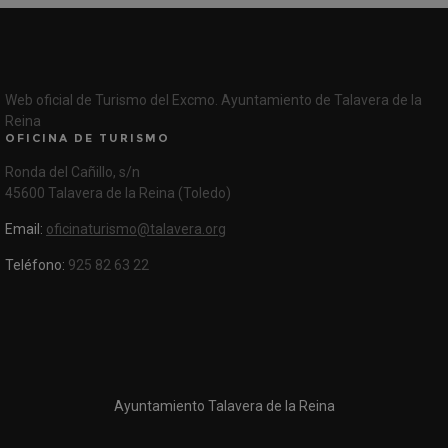
Web oficial de Turismo del Excmo. Ayuntamiento de Talavera de la
Reina
OFICINA DE TURISMO
Ronda del Cañillo, s/n
45600 Talavera de la Reina (Toledo)
Email:
oficinaturismo@talavera.org
Teléfono:
925 82 63 22
Ayuntamiento Talavera de la Reina