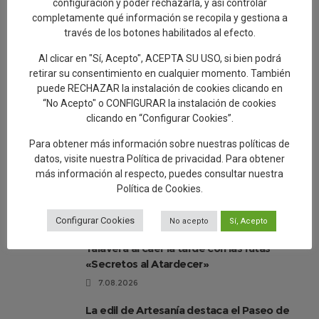
configuración y poder rechazarla, y así controlar
completamente qué información se recopila y gestiona a
través de los botones habilitados al efecto.
Al clicar en "Sí, Acepto", ACEPTA SU USO, si bien podrá
26/05/2026
in
Actualidad
retirar su consentimiento en cualquier momento. También
Gelen Delgado asiste a la inauguración de
puede RECHAZAR la instalación de cookies clicando en
“No Acepto" o CONFIGURAR la instalación de cookies
la exposición «De Évora a Ébora. Un viaje
clicando en “Configurar Cookies”.
cerámico» a cargo de Ximena Maier.
Para obtener más información sobre nuestras políticas de
La concejala de Turismo ha asistido a la exposición de la
datos, visite nuestra
Política de privacidad
. Para obtener
ilustradora y ceramista afincada en Évora, quien ha presentado
más información al respecto, puedes consultar nuestra
una exposición de platos, vasijas y azulejos en los que
Política de Cookies
.
Configurar Cookies
No acepto
Sí, Acepto
Artesanía invita a descubrir la belleza de
Talavera al caer la tarde con las rutas
«Secretos al Atardecer»
7.08.2026
La edil de Artesanía destaca el Paseo de