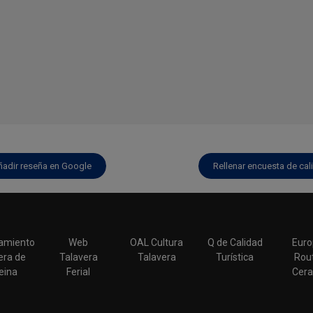
ñadir reseña en Google
Rellenar encuesta de cal
amiento
Web
OAL Cultura
Q de Calidad
Euro
era de
Talavera
Talavera
Turística
Rout
eina
Ferial
Cera