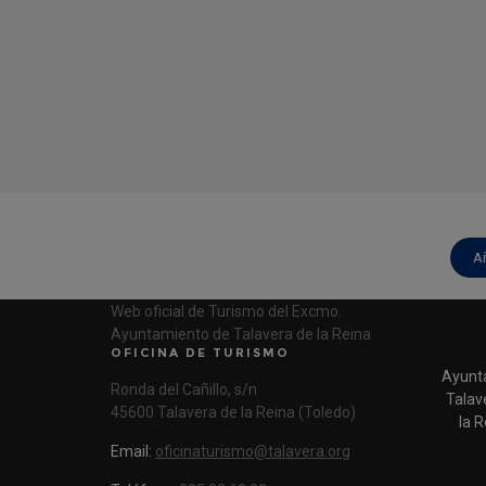
A
Web oficial de Turismo del Excmo.
Ayuntamiento de Talavera de la Reina
OFICINA DE TURISMO
Ayunt
Ronda del Cañillo, s/n
Talav
45600 Talavera de la Reina (Toledo)
la R
Email:
oficinaturismo@talavera.org