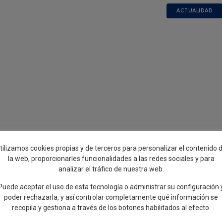
ACTUALIDAD
tilizamos cookies propias y de terceros para personalizar el contenido 
la web, proporcionarles funcionalidades a las redes sociales y para
he europea de los Investigadores e Investigador
analizar el tráfico de nuestra web.
Puede aceptar el uso de esta tecnología o administrar su configuración 
poder rechazarla, y así controlar completamente qué información se
e una oportunidad perfecta para pasar una tarde divertida y educativa 
recopila y gestiona a través de los botones habilitados al efecto.