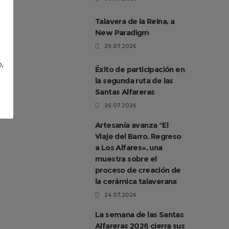
Talavera de la Reina, a
New Paradigm
29.07.2026
o,
Éxito de participación en
la segunda ruta de las
Santas Alfareras
26.07.2026
Artesanía avanza “El
Viaje del Barro. Regreso
a Los Alfares», una
muestra sobre el
proceso de creación de
la cerámica talaverana
24.07.2026
La semana de las Santas
Alfareras 2026 cierra sus