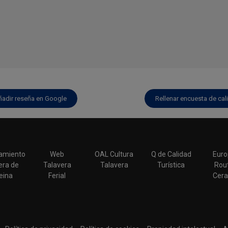
ñadir reseña en Google
Rellenar encuesta de cal
amiento
Web
OAL Cultura
Q de Calidad
Euro
era de
Talavera
Talavera
Turística
Rout
eina
Ferial
Cera