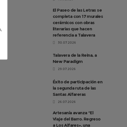
El Paseo de las Letras se
completa con 17 murales
cerámicos con obras
literarias que hacen
o,
referencia a Talavera
30.07.2026
Talavera de la Reina, a
New Paradigm
29.07.2026
Éxito de participación en
la segunda ruta de las
Santas Alfareras
26.07.2026
Artesanía avanza “El
Viaje del Barro. Regreso
a Los Alfares», una