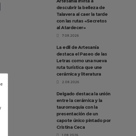
Artesanía invita a
descubrir la belleza de
Talavera al caer la tarde
con las rutas «Secretos
al Atardecer»
7.08.2026
La edil de Artesanía
destaca el Paseo de las
Letras como una nueva
ruta turística que une
cerámica y literatura
2.08.2026
de
Delgado destaca la unión
entre la cerámica y la
tauromaquia con la
y
presentación de un
capote único pintado por
Cristina Ceca
1.08.2026