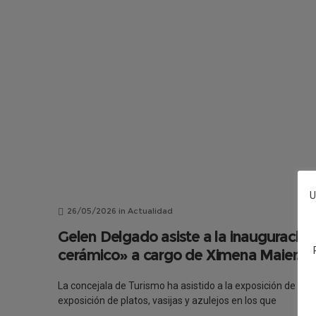
U
26/05/2026
in
Actualidad
Gelen Delgado asiste a la inauguración
cerámico» a cargo de Ximena Maier.
La concejala de Turismo ha asistido a la exposición de la 
exposición de platos, vasijas y azulejos en los que