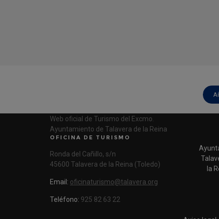
A
Web oficial de Turismo del Excmo.
Ayuntamiento de Talavera de la Reina
OFICINA DE TURISMO
Ayunt
Ronda del Cañillo, s/n
Talav
45600 Talavera de la Reina (Toledo)
la R
Email:
oficinaturismo@talavera.org
Teléfono:
925 82 63 22