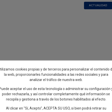
ACTUALIDAD
tilizamos cookies propias y de terceros para personalizar el contenido 
la web, proporcionarles funcionalidades a las redes sociales y para
analizar el tráfico de nuestra web.
 de la exposición «De Évora a Ébora. Un viaje
Puede aceptar el uso de esta tecnología o administrar su configuración 
poder rechazarla, y así controlar completamente qué información se
recopila y gestiona a través de los botones habilitados al efecto.
ilustradora y ceramista afincada en Évora, quien ha presentado una
Al clicar en "Sí, Acepto", ACEPTA SU USO, si bien podrá retirar su