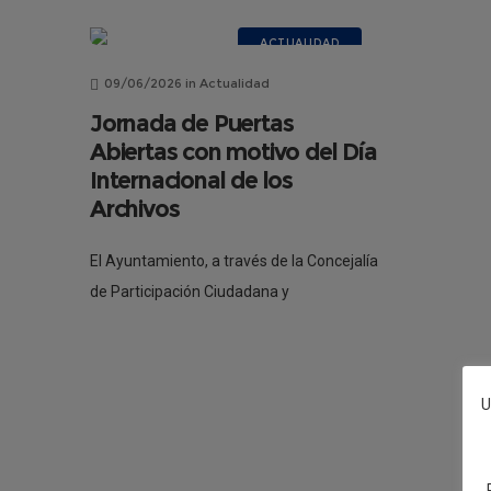
ACTUALIDAD
09/06/2026
in
Actualidad
Jornada de Puertas
Abiertas con motivo del Día
Internacional de los
Archivos
El Ayuntamiento, a través de la Concejalía
de Participación Ciudadana y
Asociaciones, Barrios, EATIM, Turismo y
Artesanía, que dirige Gelen Delgado, ha
puesto en marcha una jornada de
U
puertas abiertas