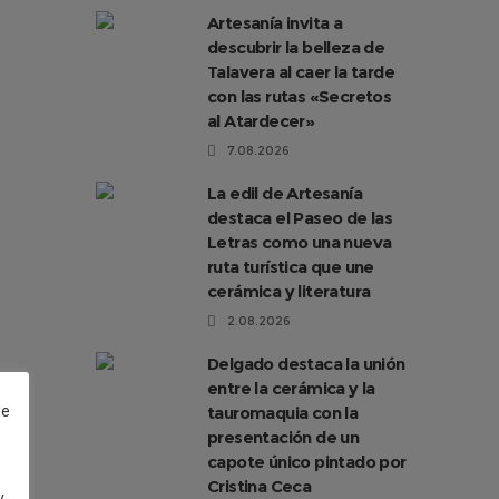
Artesanía invita a
descubrir la belleza de
Talavera al caer la tarde
con las rutas «Secretos
al Atardecer»
7.08.2026
La edil de Artesanía
destaca el Paseo de las
Letras como una nueva
ruta turística que une
cerámica y literatura
2.08.2026
Delgado destaca la unión
entre la cerámica y la
tauromaquia con la
de
presentación de un
capote único pintado por
Cristina Ceca
y