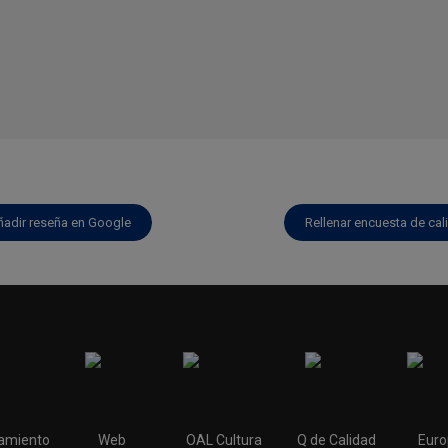
ñadir reseña en Google
Rellenar encuesta de cal
amiento
Web
OAL Cultura
Q de Calidad
Euro