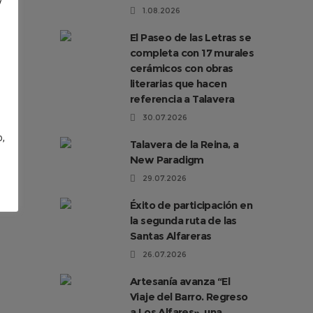
1.08.2026
El Paseo de las Letras se
completa con 17 murales
cerámicos con obras
literarias que hacen
referencia a Talavera
30.07.2026
o,
Talavera de la Reina, a
New Paradigm
29.07.2026
Éxito de participación en
la segunda ruta de las
Santas Alfareras
26.07.2026
Artesanía avanza “El
Viaje del Barro. Regreso
a Los Alfares», una