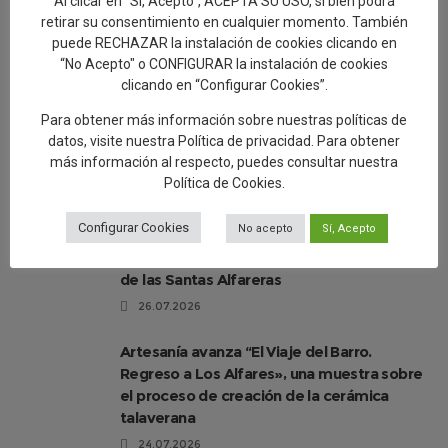
Al clicar en "Sí, Acepto", ACEPTA SU USO, si bien podrá
1.08.2026
retirar su consentimiento en cualquier momento. También
El Paseo de las Letras se completa con 17
puede RECHAZAR la instalación de cookies clicando en
murales cerámicos con obras literarias que
“No Acepto" o CONFIGURAR la instalación de cookies
clicando en “Configurar Cookies”.
hacen referencia a Talavera
30.07.2026
Para obtener más información sobre nuestras políticas de
datos, visite nuestra
Política de privacidad
. Para obtener
más información al respecto, puedes consultar nuestra
Talavera de la Reina, a New Paradigm
Política de Cookies
.
29.07.2026
Configurar Cookies
No acepto
Sí, Acepto
Éxito de participación en la segunda ruta
de las Santas Alfareras
26.07.2026
Artesanía avanza “El Viaje del Barro.
Regreso a Los Alfares», una muestra sobre
el proceso de creación de la cerámica
talaverana
24.07.2026