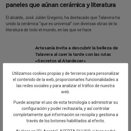
paneles que aúnan cerámica y literatura
El alcalde, José Julián Gregorio, ha destacado que Talavera ha
unido la cerámica “que es universal” con diversas obras de la
literatura de todo el mundo, en las que se hace
Artesanía invita a descubrir la belleza de
Talavera al caer la tarde con las rutas
«Secretos al Atardecer»
7.08.2026
Utilizamos cookies propias y de terceros para personalizar
La edil de Artesanía destaca el Paseo de
el contenido de la web, proporcionarles funcionalidades a
las redes sociales y para analizar el tráfico de nuestra
las Letras como una nueva ruta turística
web.
que une cerámica y literatura
2.08.2026
Puede aceptar el uso de esta tecnología o administrar su
configuración y poder rechazarla, y así controlar
Delgado destaca la unión entre la cerámica
completamente qué información se recopila y gestiona a
y la tauromaquia con la presentación de un
través de los botones habilitados al efecto.
capote único pintado por Cristina Ceca