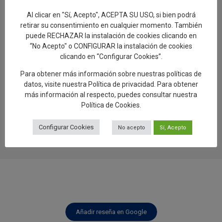
29.07.2026
Al clicar en "Sí, Acepto", ACEPTA SU USO, si bien podrá
retirar su consentimiento en cualquier momento. También
Éxito de participación en la segunda ruta
puede RECHAZAR la instalación de cookies clicando en
de las Santas Alfareras
“No Acepto" o CONFIGURAR la instalación de cookies
26.07.2026
clicando en “Configurar Cookies”.
Artesanía avanza “El Viaje del Barro.
Para obtener más información sobre nuestras políticas de
datos, visite nuestra
Política de privacidad
. Para obtener
Regreso a Los Alfares», una muestra sobre
más información al respecto, puedes consultar nuestra
el proceso de creación de la cerámica
Política de Cookies
.
talaverana
24.07.2026
Configurar Cookies
No acepto
Sí, Acepto
Añadir reseña en Google