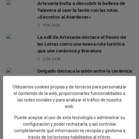
Artesanía invita a descubrir la belleza de
Talavera al caer la tarde con las rutas
«Secretos al Atardecer»
7.08.2026
La edil de Artesanía destaca el Paseo de
las Letras como una nueva ruta turística
que une cerámica y literatura
2.08.2026
Delgado destaca la unión entre la cerámica
y la tauromaquia con la presentación de un
capote único pintado por Cristina Ceca
Utilizamos cookies propias y de terceros para personalizar
1.08.2026
el contenido de la web, proporcionarles funcionalidades a
las redes sociales y para analizar el tráfico de nuestra
El Paseo de las Letras se completa con 17
web.
murales cerámicos con obras literarias que
Puede aceptar el uso de esta tecnología o administrar su
hacen referencia a Talavera
configuración y poder rechazarla, y así controlar
30.07.2026
completamente qué información se recopila y gestiona a
través de los botones habilitados al efecto.
Talavera de la Reina, a New Paradigm