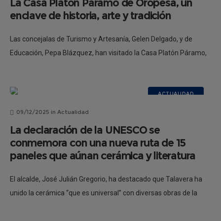
La Casa Platón Páramo de Oropesa, un
enclave de historia, arte y tradición
Las concejalas de Turismo y Artesanía, Gelen Delgado, y de
Educación, Pepa Blázquez, han visitado la Casa Platón Páramo,
ubicada en Oropesa, un espacio singular que reúne historia, arte
y
ACTUALIDAD
09/12/2025
in
Actualidad
La declaración de la UNESCO se
conmemora con una nueva ruta de 15
paneles que aúnan cerámica y literatura
El alcalde, José Julián Gregorio, ha destacado que Talavera ha
unido la cerámica “que es universal” con diversas obras de la
literatura de todo el mundo, en las que se hace