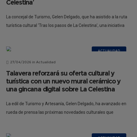
Celestina’
La concejal de Turismo, Gelen Delgado, que ha asistido a la ruta
turística cultural ‘Tras los pasos de La Celestina’, una iniciativa
que ha permitido a vecinos y visitantes sumergirse
ACTUALIDAD
27/04/2026
in
Actualidad
Talavera reforzará su oferta cultural y
turística con un nuevo mural cerámico y
una gincana digital sobre La Celestina
La edil de Turismo y Artesanía, Gelen Delgado, ha avanzado en
rueda de prensa las próximas novedades culturales que
reforzarán la oferta turística de la ciudad, enmarcadas en la
celebración