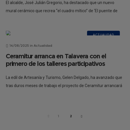
El alcalde, José Julián Gregorio, ha destacado que un nuevo
mural cerámico que recrea “el cuadro mítico” de ‘El puente de
Talavera’, del pintor flamenco Jan Brueghel el Viejo ya decora
ACTUALIDAD
14/08/2025
in
Actualidad
Ceramitur arranca en Talavera con el
primero de los talleres participativos
La edil de Artesanía y Turismo, Gelen Delgado, ha avanzado que
tras duros meses de trabajo el proyecto de Ceramitur arrancará
en nuestra ciudad el próximo lunes con uno de
PREV
1
2
NEXT