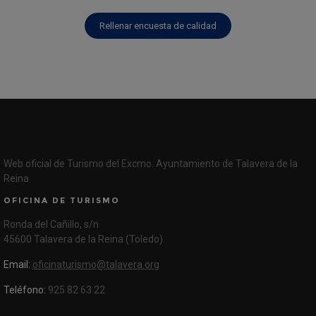
Rellenar encuesta de calidad
Web oficial de Turismo del Excmo. Ayuntamiento de Talavera de la
Reina
OFICINA DE TURISMO
Ronda del Cañillo, s/n
45600 Talavera de la Reina (Toledo)
Email:
oficinaturismo@talavera.org
Teléfono:
925 82 63 22