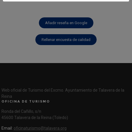
Añadir reseña en Google
Rellenar encuesta de calidad
Web oficial de Turismo del Excmo. Ayuntamiento de Talavera de la
Reina
OFICINA DE TURISMO
Ronda del Cañillo, s/n
45600 Talavera de la Reina (Toledo)
Email:
oficinaturismo@talavera.org