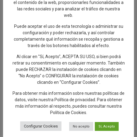
hacen referencia a Talavera
el contenido de la web, proporcionarles funcionalidades a
las redes sociales y para analizar el tráfico de nuestra
30.07.2026
web.
Puede aceptar el uso de esta tecnología o administrar su
Talavera de la Reina, a New Paradigm
configuración y poder rechazarla, y así controlar
29.07.2026
completamente qué información se recopila y gestiona a
través de los botones habilitados al efecto.
Éxito de participación en la segunda ruta
Al clicar en "Sí, Acepto", ACEPTA SU USO, si bien podrá
de las Santas Alfareras
retirar su consentimiento en cualquier momento. También
puede RECHAZAR la instalación de cookies clicando en
26.07.2026
“No Acepto" o CONFIGURAR la instalación de cookies
clicando en “Configurar Cookies”.
Artesanía avanza “El Viaje del Barro.
Regreso a Los Alfares», una muestra sobre
Para obtener más información sobre nuestras políticas de
el proceso de creación de la cerámica
datos, visite nuestra
Política de privacidad
. Para obtener
talaverana
más información al respecto, puedes consultar nuestra
24.07.2026
Política de Cookies
.
Configurar Cookies
No acepto
Sí, Acepto