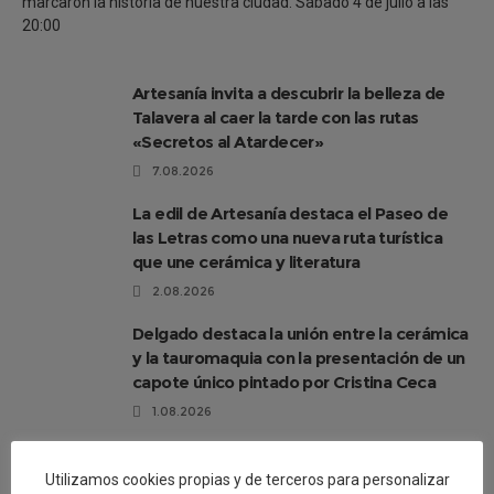
marcaron la historia de nuestra ciudad. Sábado 4 de julio a las
20:00
Artesanía invita a descubrir la belleza de
Talavera al caer la tarde con las rutas
«Secretos al Atardecer»
7.08.2026
La edil de Artesanía destaca el Paseo de
las Letras como una nueva ruta turística
que une cerámica y literatura
2.08.2026
Delgado destaca la unión entre la cerámica
y la tauromaquia con la presentación de un
capote único pintado por Cristina Ceca
1.08.2026
El Paseo de las Letras se completa con 17
murales cerámicos con obras literarias que
Utilizamos cookies propias y de terceros para personalizar