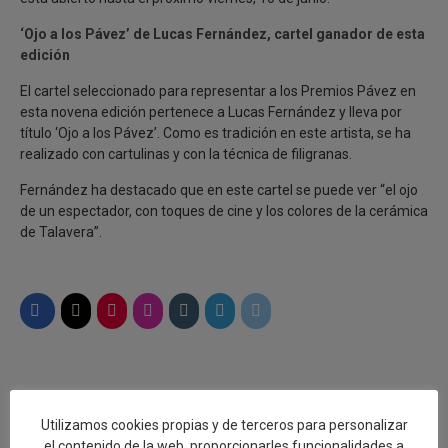
‘Ojo a los Pávez’ de Lucas Fernández, cartel ganador de esta
edición
El cartel seleccionado para representar a los Premios Pávez en
esta novena edición pertenece a Lucas Fernández y lleva por
título ‘Ojo a los Pávez’. Como es tradición en este artista, se ha
realizado con cartulinas y con la técnica de filigranas.
Fernández ha destacado que en este cartel se puede ver “el ojo
de un espectador, con toques de cine y los colores de la cerámica
de Talavera”.
Utilizamos cookies propias y de terceros para personalizar
el contenido de la web, proporcionarles funcionalidades a