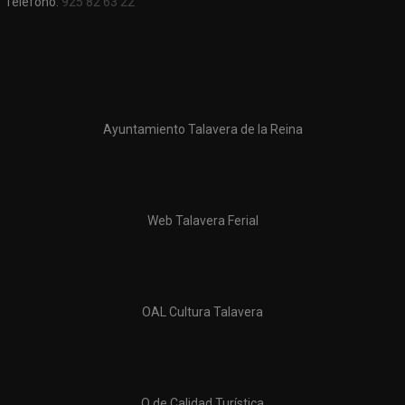
Teléfono:
925 82 63 22
Ayuntamiento Talavera de la Reina
Web Talavera Ferial
OAL Cultura Talavera
Q de Calidad Turística