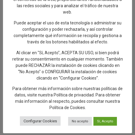
las redes sociales y para analizar el tráfico de nuestra
web.
La edil de Artesanía destaca el Paseo de
las Letras como una nueva ruta turística
Puede aceptar el uso de esta tecnología o administrar su
que une cerámica y literatura
configuración y poder rechazarla, y así controlar
2.08.2026
completamente qué información se recopila y gestiona a
través de los botones habilitados al efecto.
Delgado destaca la unión entre la cerámica
y la tauromaquia con la presentación de un
Al clicar en "Sí, Acepto", ACEPTA SU USO, si bien podrá
capote único pintado por Cristina Ceca
retirar su consentimiento en cualquier momento. También
puede RECHAZAR la instalación de cookies clicando en
1.08.2026
“No Acepto" o CONFIGURAR la instalación de cookies
El Paseo de las Letras se completa con 17
clicando en “Configurar Cookies”.
murales cerámicos con obras literarias que
Para obtener más información sobre nuestras políticas de
hacen referencia a Talavera
datos, visite nuestra
Política de privacidad
. Para obtener
30.07.2026
más información al respecto, puedes consultar nuestra
Política de Cookies
.
Talavera de la Reina, a New Paradigm
Configurar Cookies
No acepto
Sí, Acepto
29.07.2026