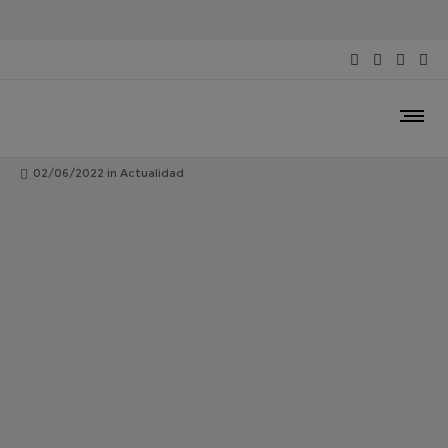
Tras nueve ediciones, los talaveranos
Premios Pávez se han convertido en una
cita inexcusable del cine español
02/06/2022
in
Actualidad