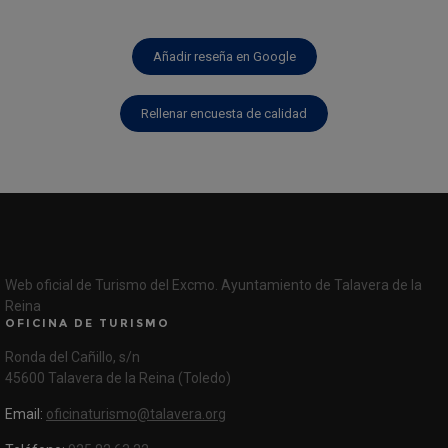
Añadir reseña en Google
Rellenar encuesta de calidad
Web oficial de Turismo del Excmo. Ayuntamiento de Talavera de la
Reina
OFICINA DE TURISMO
Ronda del Cañillo, s/n
45600 Talavera de la Reina (Toledo)
Email:
oficinaturismo@talavera.org