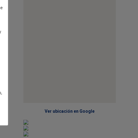
de
y
o,
Ver ubicación en Google