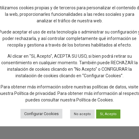
edificio es la rica colección de azulejos de Talavera que ostenta, por la
la cerámica, también en palabras de Felipe II. Por consiguiente, a lo
tilizamos cookies propias y de terceros para personalizar el contenido 
riores se pueden contemplar todo un recorrido por la historia de la
la web, proporcionarles funcionalidades a las redes sociales y para
vemos un friso con escenas muy bellas de Adán y Eva, San Antonio Abad
analizar el tráfico de nuestra web.
d, el entierro de Cristo o el desfile de los soldados de Cristo y las
Puede aceptar el uso de esta tecnología o administrar su configuración 
ra del emperador Carlos V arrodillado, o los personajes superiores de
poder rechazarla, y así controlar completamente qué información se
antuales.
recopila y gestiona a través de los botones habilitados al efecto.
o nuevas escenas e ilustraciones de azulejería del siglo XVI, XVIII y XX:
Al clicar en "Sí, Acepto", ACEPTA SU USO, si bien podrá retirar su
San Antonio Abad, procedentes de la ermita del mismo nombre, retablo
consentimiento en cualquier momento. También puede RECHAZAR la
más se puede apreciar una pieza de gran interés arqueológico que se
instalación de cookies clicando en “No Acepto" o CONFIGURAR la
trata de una lápida funeraria dedicada a un semidesconocido llamado
instalación de cookies clicando en “Configurar Cookies”.
 las pocas pruebas epigráficas paleocristianas de la época visigoda
tapa sepulcral de un clérigo del siglo XV cuyo rostro y manos, según
Para obtener más información sobre nuestras políticas de datos, visite
as para conseguir novio. Los diferentes capítulos que en la nave sur
nuestra
Política de privacidad
. Para obtener más información al respect
varias imágenes de santos bastante conocidos como San Andrés, San
puedes consultar nuestra
Política de Cookies
.
istóbal, y muchos más. También en la nave norte apreciamos toda una
alogía de la vida de Jesús, según el Evangelio de San Mateo, y más
Configurar Cookies
No acepto
Sí, Acepto
ncionar y admirar son los dos púlpitos de cerámica, uno original del
 los diseños renacentistas de la cerámica Talavera, obra del maestro