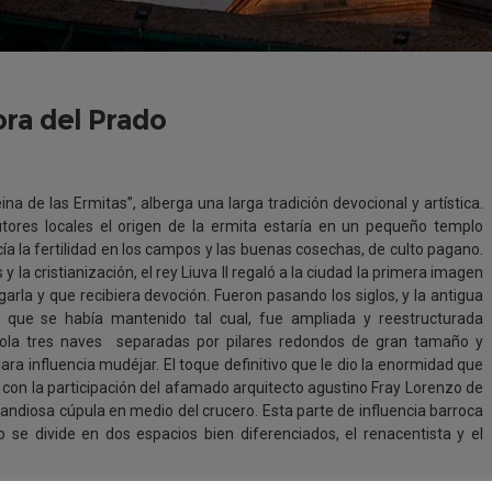
ora del Prado
na de las Ermitas”, alberga una larga tradición devocional y artística.
ores locales el origen de la ermita estaría en un pequeño templo
a la fertilidad en los campos y las buenas cosechas, de culto pagano.
y la cristianización, el rey Liuva II regaló a la ciudad la primera imagen
arla y que recibiera devoción. Fueron pasando los siglos, y la antigua
o, que se había mantenido tal cual, fue ampliada y reestructurada
ndola tres naves separadas por pilares redondos de gran tamaño y
a influencia mudéjar. El toque definitivo que le dio la enormidad que
 con la participación del afamado arquitecto agustino Fray Lorenzo de
grandiosa cúpula en medio del crucero. Esta parte de influencia barroca
 se divide en dos espacios bien diferenciados, el renacentista y el