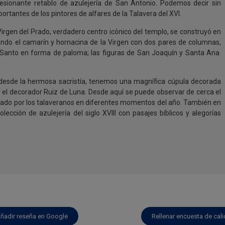
esionante retablo de azulejería de San Antonio. Podemos decir sin
tantes de los pintores de alfares de la Talavera del XVI.
Virgen del Prado, verdadero centro icónico del templo, se construyó en
ando el camarín y hornacina de la Virgen con dos pares de columnas,
u Santo en forma de paloma; las figuras de San Joaquín y Santa Ana
e desde la hermosa sacristía, tenemos una magnífica cúpula decorada
 el decorador Ruiz de Luna. Desde aquí se puede observar de cerca el
erado por los talaveranos en diferentes momentos del año. También en
lección de azulejería del siglo XVIII con pasajes bíblicos y alegorías
ñadir reseña en Google
Rellenar encuesta de cal