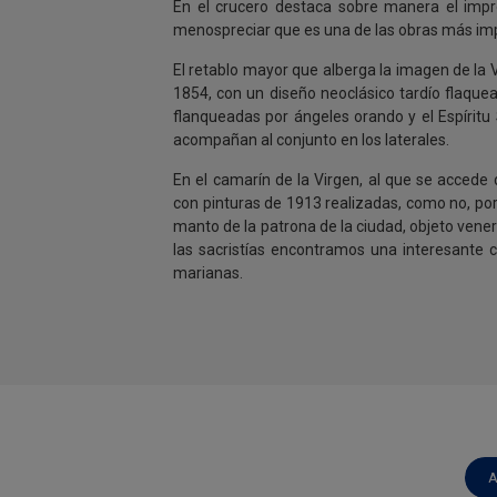
En el crucero destaca sobre manera el impr
menospreciar que es una de las obras más impor
El retablo mayor que alberga la imagen de la 
1854, con un diseño neoclásico tardío flaque
flanqueadas por ángeles orando y el Espírit
acompañan al conjunto en los laterales.
En el camarín de la Virgen, al que se acced
con pinturas de 1913 realizadas, como no, por
manto de la patrona de la ciudad, objeto ven
las sacristías encontramos una interesante co
marianas.
A