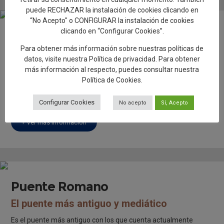
puede RECHAZAR la instalación de cookies clicando en
“No Acepto" o CONFIGURAR la instalación de cookies
clicando en “Configurar Cookies”.
Teatro Palenque
Para obtener más información sobre nuestras políticas de
El mayor teatro de la ciudad
datos, visite nuestra
Política de privacidad
. Para obtener
Situado en la antigua iglesia de los Jesuitas. Ubicado en la zona
más información al respecto, puedes consultar nuestra
más alta de Talavera de la Reina, ya que los Jesuitas construían
Política de Cookies
.
todos sus edificios en la parte más alta para estar más
cercanos a Dios.
Configurar Cookies
No acepto
Sí, Acepto
+ Ver más información
Puente Romano
El puente más antiguo y mediático
Es el puente más antiguo con los que cuenta actualmente