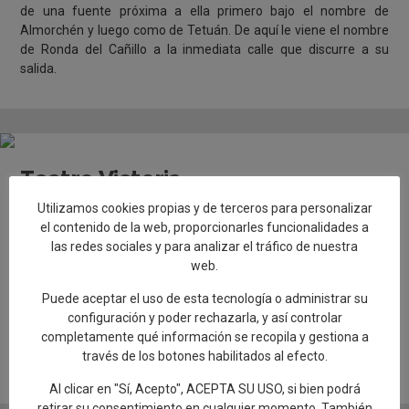
de una fuente próxima a ella primero bajo el nombre de
Almorchén y luego como de Tetuán. De aquí le viene el nombre
de Ronda del Cañillo a la inmediata calle que discurre a su
salida.
Teatro Victoria
Antiguo Corral de Comedias
Utilizamos cookies propias y de terceros para personalizar
el contenido de la web, proporcionarles funcionalidades a
Se levanta sobre el Antiguo Corral de Comedias del siglo XVII.
las redes sociales y para analizar el tráfico de nuestra
Fue derribado en 1892. En su terreno se construyó el Teatro
web.
Victoria que más tarde pasaría a llamarse Teatro Mariana.
Sobresalen en su fachada los motivos cerámicos de Ruiz de
Puede aceptar el uso de esta tecnología o administrar su
Luna y Guijo.
configuración y poder rechazarla, y así controlar
completamente qué información se recopila y gestiona a
través de los botones habilitados al efecto.
+ Ver más información
Al clicar en "Sí, Acepto", ACEPTA SU USO, si bien podrá
retirar su consentimiento en cualquier momento. También