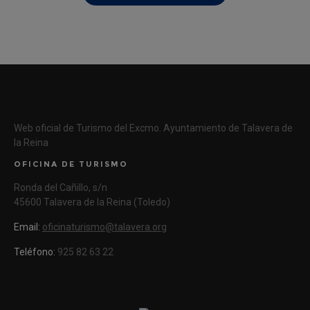
Web oficial de Turismo del Excmo. Ayuntamiento de Talavera de
la Reina
OFICINA DE TURISMO
Ronda del Cañillo, s/n
45600 Talavera de la Reina (Toledo)
Email:
oficinaturismo@talavera.org
Teléfono:
925 82 63 22