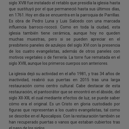
siglo XVIII fue instalado el retablo que presidía la iglesia hasta
que sustituyó por el que permaneció hasta sus últimos días,
en 1761. Hoy en día se encuentra en la parroquia de Parrillas.
Es obra de Pedro Luna y Luis Salcedo con una marcada
influencia barroco-rococó. Como en toda la ciudad, esta
iglesia también tiene cerámica, aunque hoy no queden
muchas muestras, pero si se pueden apreciar en el
presbiterio paneles de azulejos del siglo XVI con la presencia
de los cuatro evangelistas, además de otros paneles con
motivos vegetales o de ferrería. La torre fue rematada en el
siglo XVIII, aunque los primeros cuerpos son anteriores.
La iglesia dejó su actividad en el año 1981, y tras 34 años de
inactividad, reabrió sus puertas en 2015 tras una larga
restauración como centro cultural. Cabe destacar de esta
restauración, el pantocrátor que se encontró en el ábside, del
siglo XII-XIII, el cual mediante efectos de luz, se puede saber
cómo era el original. Es un Cristo en gloria custodiado por
figuras que representan a los cuatro evangelistas, tal como
se describe en el Apocalipsis. Con la restauración también se
han recuperado puertas o vanos que estaban cubiertos tras
el paso de los siglos.