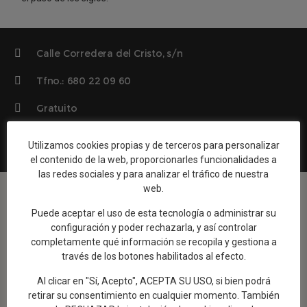
Calle Corredera del Cristo, s/n
Tfno.: 680 22 09 60
Gratuito
Lunes a Sábado de 10:00-14.00h y de 17:00-21:00h
Utilizamos cookies propias y de terceros para personalizar
Domingos y festivos: Cerrado.
el contenido de la web, proporcionarles funcionalidades a
las redes sociales y para analizar el tráfico de nuestra
web.
Puede aceptar el uso de esta tecnología o administrar su
configuración y poder rechazarla, y así controlar
completamente qué información se recopila y gestiona a
través de los botones habilitados al efecto.
Al clicar en "Sí, Acepto", ACEPTA SU USO, si bien podrá
retirar su consentimiento en cualquier momento. También