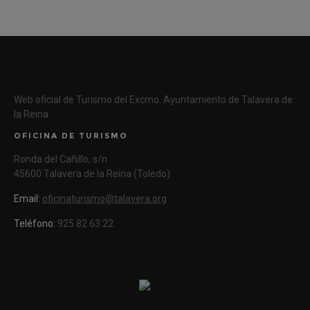
Web oficial de Turismo del Excmo. Ayuntamiento de Talavera de
la Reina
OFICINA DE TURISMO
Ronda del Cañillo, s/n
45600 Talavera de la Reina (Toledo)
Email:
oficinaturismo@talavera.org
Teléfono:
925 82 63 22