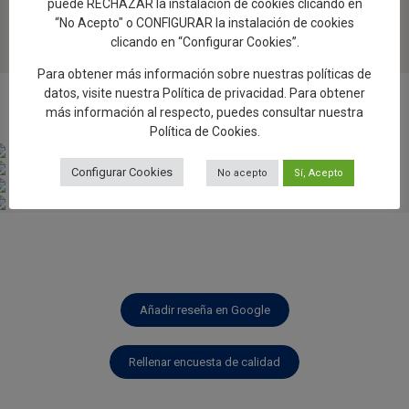
puede RECHAZAR la instalación de cookies clicando en
“No Acepto" o CONFIGURAR la instalación de cookies
clicando en “Configurar Cookies”.
Para obtener más información sobre nuestras políticas de
datos, visite nuestra
Política de privacidad
. Para obtener
Ver ubicación en Google
más información al respecto, puedes consultar nuestra
Política de Cookies
.
Configurar Cookies
No acepto
Sí, Acepto
Añadir reseña en Google
Rellenar encuesta de calidad