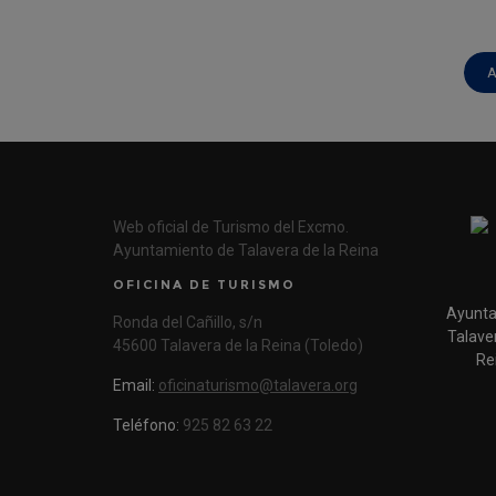
A
Web oficial de Turismo del Excmo.
Ayuntamiento de Talavera de la Reina
OFICINA DE TURISMO
Ayunta
Ronda del Cañillo, s/n
Talaver
45600 Talavera de la Reina (Toledo)
Re
Email:
oficinaturismo@talavera.org
Teléfono:
925 82 63 22