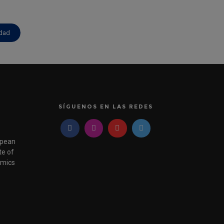
idad
SÍGUENOS EN LAS REDES
pean
e of
mics