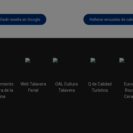
ñadir reseña en Google
Rellenar encuesta de cal
miento
Web Talavera
OAL Cultura
Q de Calidad
Euro
a de la
Ferial
Talavera
Turística
Rout
ina
Cera