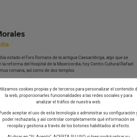
Morales
rdia
bía estado el Foro Romano de la antigua Caesaróbriga, algo que se
 la reforma del Hospital de la Misericordia, hoy Centro Cultural Rafael
omus romana, así como de dos templos.
 centro cultural, dedicado al poeta local Rafael Morales, donde se dan
ferencias, exposiciones o talleres, siendo un centro de referencia
tilizamos cookies propias y de terceros para personalizar el contenido 
la web, proporcionarles funcionalidades a las redes sociales y para
analizar el tráfico de nuestra web.
Puede aceptar el uso de esta tecnología o administrar su configuración 
poder rechazarla, y así controlar completamente qué información se
recopila y gestiona a través de los botones habilitados al efecto.
Al clicar en "Sí, Acepto", ACEPTA SU USO, si bien podrá retirar su