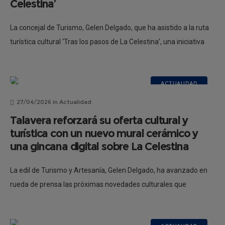
Celestina’
La concejal de Turismo, Gelen Delgado, que ha asistido a la ruta
turística cultural ‘Tras los pasos de La Celestina’, una iniciativa
que ha permitido a vecinos y visitantes sumergirse
ACTUALIDAD
27/04/2026
in
Actualidad
Talavera reforzará su oferta cultural y
turística con un nuevo mural cerámico y
una gincana digital sobre La Celestina
La edil de Turismo y Artesanía, Gelen Delgado, ha avanzado en
rueda de prensa las próximas novedades culturales que
reforzarán la oferta turística de la ciudad, enmarcadas en la
celebración