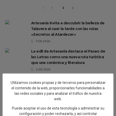
PREV
1
2
NEXT
Artesanía invita a descubrir la belleza de
Talavera al caer la tarde con las rutas
«Secretos al Atardecer»
7.08.2026
La edil de Artesanía destaca el Paseo de
las Letras como una nueva ruta turística
que une cerámica y literatura
2.08.2026
Delgado destaca la unión entre la cerámica
Utilizamos cookies propias y de terceros para personalizar
y la tauromaquia con la presentación de un
el contenido de la web, proporcionarles funcionalidades a
capote único pintado por Cristina Ceca
las redes sociales y para analizar el tráfico de nuestra
1.08.2026
web.
El Paseo de las Letras se completa con 17
Puede aceptar el uso de esta tecnología o administrar su
murales cerámicos con obras literarias que
configuración y poder rechazarla, y así controlar