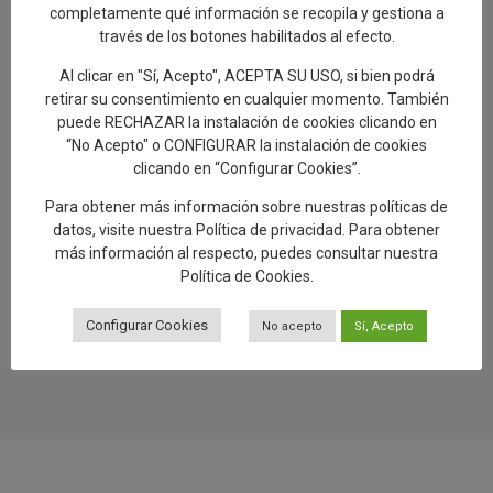
hacen referencia a Talavera
completamente qué información se recopila y gestiona a
través de los botones habilitados al efecto.
30.07.2026
Al clicar en "Sí, Acepto", ACEPTA SU USO, si bien podrá
Talavera de la Reina, a New Paradigm
retirar su consentimiento en cualquier momento. También
29.07.2026
puede RECHAZAR la instalación de cookies clicando en
“No Acepto" o CONFIGURAR la instalación de cookies
Éxito de participación en la segunda ruta
clicando en “Configurar Cookies”.
de las Santas Alfareras
Para obtener más información sobre nuestras políticas de
26.07.2026
datos, visite nuestra
Política de privacidad
. Para obtener
Artesanía avanza “El Viaje del Barro.
más información al respecto, puedes consultar nuestra
Regreso a Los Alfares», una muestra sobre
Política de Cookies
.
el proceso de creación de la cerámica
talaverana
Configurar Cookies
No acepto
Sí, Acepto
24.07.2026