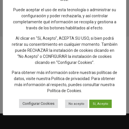
el proceso de creación de la cerámica
talaverana
Puede aceptar el uso de esta tecnología o administrar su
24.07.2026
configuración y poder rechazarla, y así controlar
completamente qué información se recopila y gestiona a
través de los botones habilitados al efecto.
Al clicar en "Sí, Acepto", ACEPTA SU USO, si bien podrá
retirar su consentimiento en cualquier momento. También
puede RECHAZAR la instalación de cookies clicando en
“No Acepto" o CONFIGURAR la instalación de cookies
clicando en “Configurar Cookies”.
Añadir reseña en Google
Para obtener más información sobre nuestras políticas de
datos, visite nuestra
Política de privacidad
. Para obtener
Rellenar encuesta de calidad
más información al respecto, puedes consultar nuestra
Política de Cookies
.
Configurar Cookies
No acepto
Sí, Acepto