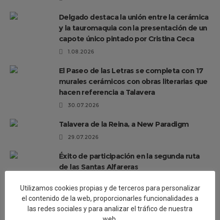
Delgado destaca la unión entre la cerámica
y la tauromaquia con la presentación de un
capote único pintado por Cristina Ceca
1.08.2026
El Paseo de las Letras se completa con 17
murales cerámicos con obras literarias que
hacen referencia a Talavera
30.07.2026
Talavera de la Reina, a New Paradigm
29.07.2026
Éxito de participación en la segunda ruta
de las Santas Alfareras
26.07.2026
Utilizamos cookies propias y de terceros para personalizar
Artesanía avanza “El Viaje del Barro.
el contenido de la web, proporcionarles funcionalidades a
las redes sociales y para analizar el tráfico de nuestra
Regreso a Los Alfares», una muestra sobre
web.