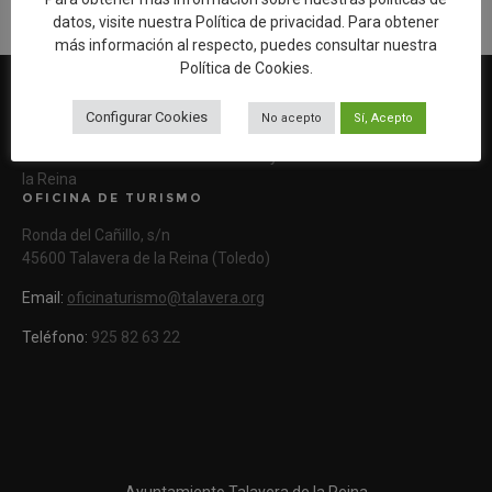
datos, visite nuestra
Política de privacidad
. Para obtener
más información al respecto, puedes consultar nuestra
Política de Cookies
.
Configurar Cookies
No acepto
Sí, Acepto
Web oficial de Turismo del Excmo. Ayuntamiento de Talavera de
la Reina
OFICINA DE TURISMO
Ronda del Cañillo, s/n
45600 Talavera de la Reina (Toledo)
Email:
oficinaturismo@talavera.org
Teléfono:
925 82 63 22
Ayuntamiento Talavera de la Reina