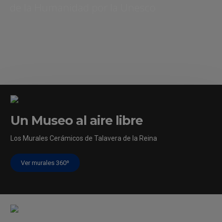
de la Humanidad por la Unesco
Un Museo al aire libre
[/vc_column]
Los Murales Cerámicos de Talavera de la Reina
Ver murales 360º