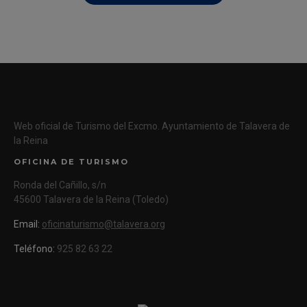
Web oficial de Turismo del Excmo. Ayuntamiento de Talavera de
la Reina
OFICINA DE TURISMO
Ronda del Cañillo, s/n
45600 Talavera de la Reina (Toledo)
Email:
oficinaturismo@talavera.org
Teléfono:
925 82 63 22