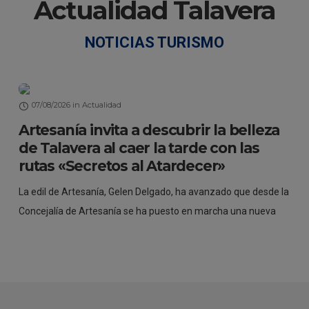
Actualidad Talavera
NOTICIAS TURISMO
07/08/2026
in
Actualidad
Artesanía invita a descubrir la belleza
de Talavera al caer la tarde con las
rutas «Secretos al Atardecer»
La edil de Artesanía, Gelen Delgado, ha avanzado que desde la
L
Concejalía de Artesanía se ha puesto en marcha una nueva
e
a
propuesta para disfrutar del patrimonio de la ciudad desde
i