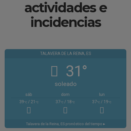
actividades e
incidencias
TALAVERA DE LA REINA, ES
31°
soleado
sáb
dom
lun
39
/ 21
37
/ 18
37
/ 19
°C
°C
°C
°C
°C
°C
Talavera de la Reina, ES
pronóstico del tiempo ▸