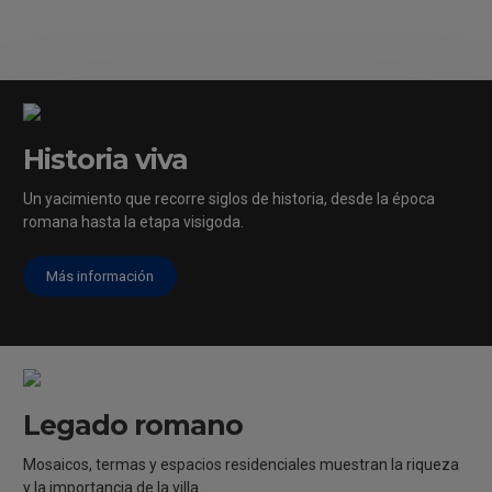
Historia viva
[/vc_column]
Un yacimiento que recorre siglos de historia, desde la época
romana hasta la etapa visigoda.
Más información
Legado romano
Mosaicos, termas y espacios residenciales muestran la riqueza
y la importancia de la villa.