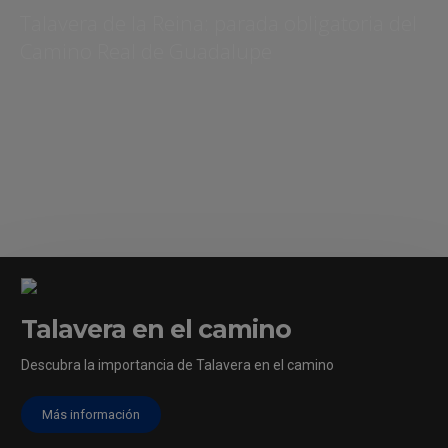
Talavera de la Reina: parada obligatoria del
Camino Real de Guadalupe
Talavera en el camino
[/vc_column]
Descubra la importancia de Talavera en el camino
Más información