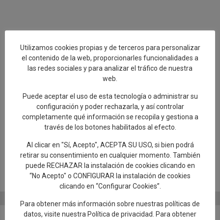
Utilizamos cookies propias y de terceros para personalizar
el contenido de la web, proporcionarles funcionalidades a
las redes sociales y para analizar el tráfico de nuestra
web.
Talavera de la Reina
Puede aceptar el uso de esta tecnología o administrar su
configuración y poder rechazarla, y así controlar
RCCV
completamente qué información se recopila y gestiona a
Ahora, Talavera de la Reina es el nuevo miembro de la Red de
través de los botones habilitados al efecto.
Rutas de Cooperación de las Rutas del Emperador Carlos V.
Al clicar en "Sí, Acepto", ACEPTA SU USO, si bien podrá
Esta Red aglutina a más de 80 ciudades y sitios históricos de los
retirar su consentimiento en cualquier momento. También
itinerarios recorridos por el emperador entre 1517 y 1557. En el
puede RECHAZAR la instalación de cookies clicando en
caso de Talavera y comarca, pasó varias veces entre 1525 y
“No Acepto" o CONFIGURAR la instalación de cookies
1526.
clicando en “Configurar Cookies”.
Para obtener más información sobre nuestras políticas de
datos, visite nuestra
Política de privacidad
. Para obtener