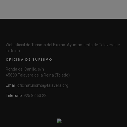
Web oficial de Turismo del Excmo. Ayuntamiento de Talavera de
la Reina
OFICINA DE TURISMO
Ronda del Cañillo, s/n
45600 Talavera de la Reina (Toledo)
Email:
oficinaturismo@talavera.org
Teléfono:
925 82 63 22