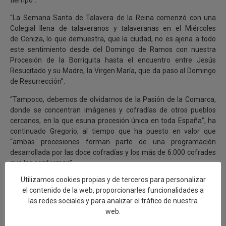
“La Semana Santa de Talavera de la Reina comenzó con una
Colegial llena de talaveranos y talaveranas en el Miércoles
de Ceniza, lo que demuestra, que la ciudad, no es ajena a todo
este sentimiento desde del Domingo de Ramos con nuestra
Procesión de la Borriquita hasta el encuentro entre Jesús
Resucitado y su Madre, la Virgen María, que da paso al Domingo
de Resurrección”.
“Tampoco, debemos de olvidarnos de la Pasión de la Comarca,
donde se concentran imágenes y cofradías de otros pueblos
cercanos, en la que esuna procesión única en toda España”, ha
continuado Gregorio, al tiempo que ha puesto en valor que
“ambas procesiones forman parte de una programación
desarrollada por las doce cofradías y los más de 6.000 cofrades
que las conforman”.
Utilizamos cookies propias y de terceros para personalizar
“Mimetizando Pasión y Patrimonio, por transcurrir la mayoría de
el contenido de la web, proporcionarles funcionalidades a
los pasos por un casco antiguo con un gran valor histórico y
las redes sociales y para analizar el tráfico de nuestra
cultural, fusión que contribuyó en su momento, a la declaración
web.
de Interés Turístico Regional