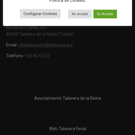
Política de Cookies
.
Web oficial de Turismo del Excmo. Ayuntamiento de Talavera de
la Reina
Configurar Cookies
No acepto
Sí, Acepto
OFICINA DE TURISMO
Ronda del Cañillo, s/n
45600 Talavera de la Reina (Toledo)
Email:
oficinaturismo@talavera.org
Teléfono:
925 82 63 22
Ayuntamiento Talavera de la Reina
Web Talavera Ferial