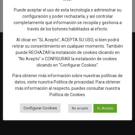
Rellenar encuesta de calidad
Puede aceptar el uso de esta tecnología o administrar su
configuración y poder rechazarla, y así controlar
completamente qué información se recopila y gestiona a
través de los botones habilitados al efecto.
Al clicar en "Sí, Acepto", ACEPTA SU USO, si bien podrá
retirar su consentimiento en cualquier momento. También
puede RECHAZAR la instalación de cookies clicando en
“No Acepto" o CONFIGURAR la instalación de cookies
Web oficial de Turismo del Excmo. Ayuntamiento de Talavera de
clicando en “Configurar Cookies”.
la Reina
OFICINA DE TURISMO
Para obtener más información sobre nuestras políticas de
Ronda del Cañillo, s/n
datos, visite nuestra
Política de privacidad
. Para obtener
45600 Talavera de la Reina (Toledo)
más información al respecto, puedes consultar nuestra
Política de Cookies
.
Email:
oficinaturismo@talavera.org
Configurar Cookies
No acepto
Sí, Acepto
Teléfono:
925 82 63 22