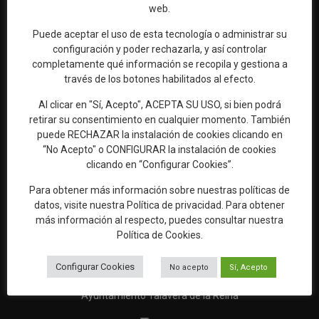
web.
Puede aceptar el uso de esta tecnología o administrar su
Web oficial de Turismo del Excmo. Ayuntamiento de Talavera de
configuración y poder rechazarla, y así controlar
la Reina
completamente qué información se recopila y gestiona a
través de los botones habilitados al efecto.
OFICINA DE TURISMO
Al clicar en "Sí, Acepto", ACEPTA SU USO, si bien podrá
Ronda del Cañillo, s/n
retirar su consentimiento en cualquier momento. También
45600 Talavera de la Reina (Toledo)
puede RECHAZAR la instalación de cookies clicando en
Email:
oficinaturismo@talavera.org
“No Acepto" o CONFIGURAR la instalación de cookies
clicando en “Configurar Cookies”.
Teléfono:
925 82 63 22
Para obtener más información sobre nuestras políticas de
datos, visite nuestra
Política de privacidad
. Para obtener
más información al respecto, puedes consultar nuestra
Política de Cookies
.
Configurar Cookies
No acepto
Sí, Acepto
Ayuntamiento Talavera de la Reina