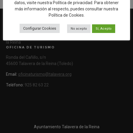
datos, visite nuestra
Política de privacidad
. Para obtener
más información al respecto, puedes consultar nuestra
Política de Cookies
.
Configurar Cookies
No acepto
Sí, Acepto
Web oficial de Turismo del Excmo. Ayuntamiento de Talavera de
la Reina
OFICINA DE TURISMO
Ronda del Cañillo, s/n
45600 Talavera de la Reina (Toledo)
Email:
oficinaturismo@talavera.org
Teléfono:
925 82 63 22
Ayuntamiento Talavera de la Reina