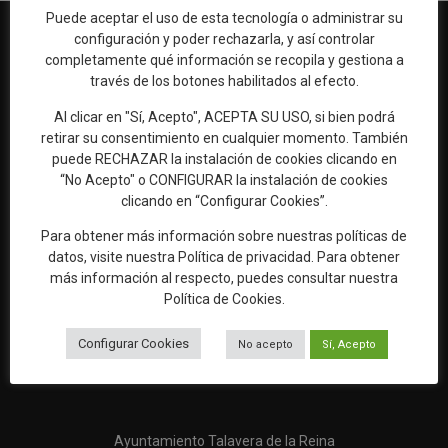
Puede aceptar el uso de esta tecnología o administrar su
configuración y poder rechazarla, y así controlar
completamente qué información se recopila y gestiona a
través de los botones habilitados al efecto.
Web oficial de Turismo del Excmo. Ayuntamiento de Talavera de
la Reina
Al clicar en "Sí, Acepto", ACEPTA SU USO, si bien podrá
retirar su consentimiento en cualquier momento. También
OFICINA DE TURISMO
puede RECHAZAR la instalación de cookies clicando en
Ronda del Cañillo, s/n
“No Acepto" o CONFIGURAR la instalación de cookies
45600 Talavera de la Reina (Toledo)
clicando en “Configurar Cookies”.
Email:
oficinaturismo@talavera.org
Para obtener más información sobre nuestras políticas de
datos, visite nuestra
Política de privacidad
. Para obtener
Teléfono:
925 82 63 22
más información al respecto, puedes consultar nuestra
Política de Cookies
.
Configurar Cookies
No acepto
Sí, Acepto
Ayuntamiento Talavera de la Reina