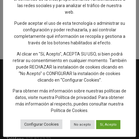
las redes sociales y para analizar el tráfico de nuestra
web.
Añadir reseña en Google
Puede aceptar el uso de esta tecnología o administrar su
configuración y poder rechazarla, y así controlar
Rellenar encuesta de calidad
completamente qué información se recopila y gestiona a
través de los botones habilitados al efecto.
Al clicar en "Sí, Acepto", ACEPTA SU USO, si bien podrá
retirar su consentimiento en cualquier momento. También
puede RECHAZAR la instalación de cookies clicando en
“No Acepto" o CONFIGURAR la instalación de cookies
clicando en “Configurar Cookies”.
Web oficial de Turismo del Excmo. Ayuntamiento de Talavera de
Para obtener más información sobre nuestras políticas de
la Reina
datos, visite nuestra
Política de privacidad
. Para obtener
OFICINA DE TURISMO
más información al respecto, puedes consultar nuestra
Ronda del Cañillo, s/n
Política de Cookies
.
45600 Talavera de la Reina (Toledo)
Configurar Cookies
No acepto
Sí, Acepto
Email:
oficinaturismo@talavera.org
Teléfono:
925 82 63 22