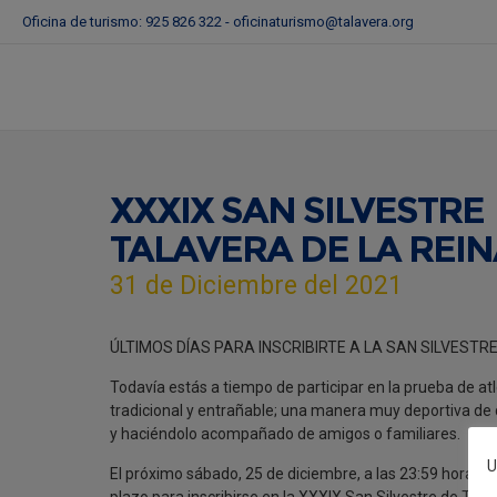
Oficina de turismo: 925 826 322 -
oficinaturismo@talavera.org
XXXIX SAN SILVESTRE
TALAVERA DE LA REI
31 de Diciembre del 2021
ÚLTIMOS DÍAS PARA INSCRIBIRTE A LA SAN SILVEST
Todavía estás a tiempo de participar en la prueba de a
tradicional y entrañable; una manera muy deportiva de 
y haciéndolo acompañado de amigos o familiares.
U
El próximo sábado, 25 de diciembre, a las 23:59 horas, c
plazo para inscribirse en la XXXIX San Silvestre de Tala