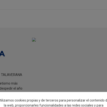
NA
RE TALAVERANA
tletismo más
despedir el año
tilizamos cookies propias y de terceros para personalizar el contenido 
oncluye el
la web, proporcionarles funcionalidades a las redes sociales y para
vera, una