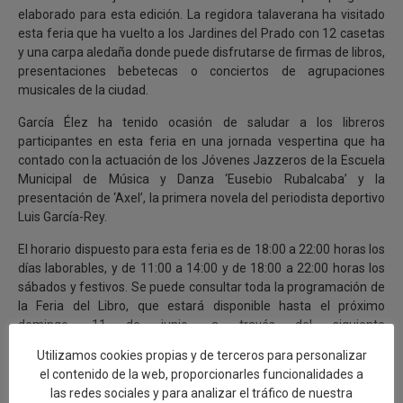
elaborado para esta edición. La regidora talaverana ha visitado
esta feria que ha vuelto a los Jardines del Prado con 12 casetas
y una carpa aledaña donde puede disfrutarse de firmas de libros,
presentaciones bebetecas o conciertos de agrupaciones
musicales de la ciudad.
García Élez ha tenido ocasión de saludar a los libreros
participantes en esta feria en una jornada vespertina que ha
contado con la actuación de los Jóvenes Jazzeros de la Escuela
Municipal de Música y Danza ‘Eusebio Rubalcaba’ y la
presentación de ‘Axel’, la primera novela del periodista deportivo
Luis García-Rey.
El horario dispuesto para esta feria es de 18:00 a 22:00 horas los
días laborables, y de 11:00 a 14:00 y de 18:00 a 22:00 horas los
sábados y festivos. Se puede consultar toda la programación de
la Feria del Libro, que estará disponible hasta el próximo
domingo, 11 de junio, a través del siguiente
enlace:
https://cultura.talavera.es/noticias/xxxv-edicion-de-la-
Utilizamos cookies propias y de terceros para personalizar
feria-del-libro/
el contenido de la web, proporcionarles funcionalidades a
las redes sociales y para analizar el tráfico de nuestra