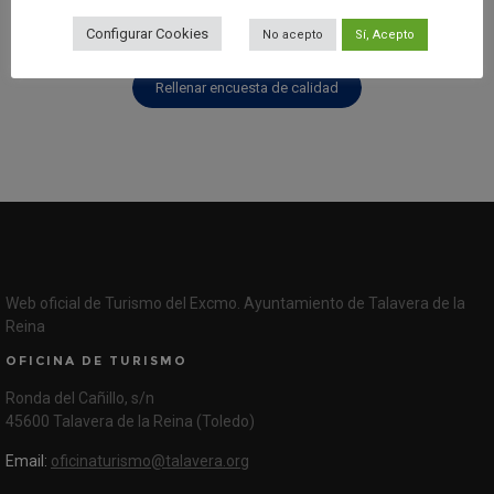
Añadir reseña en Google
Configurar Cookies
No acepto
Sí, Acepto
Rellenar encuesta de calidad
Web oficial de Turismo del Excmo. Ayuntamiento de Talavera de la
Reina
OFICINA DE TURISMO
Ronda del Cañillo, s/n
45600 Talavera de la Reina (Toledo)
Email:
oficinaturismo@talavera.org