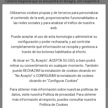
Turismo Regional que se encuentra en Bisagra, con respecto a
nuestra ciudad, que también demandan los visitantes y definen
a Talavera como destino de interés turístico.
Utilizamos cookies propias y de terceros para personalizar
el contenido de la web, proporcionarles funcionalidades a
Según los datos estadísticos, también se ha producido un
las redes sociales y para analizar el tráfico de nuestra
incremento del 5% del turismo individual, frente al turismo en
web.
grupo, donde los grupos registrados suponen el 25,6% del total
del número de turistas que se han recepcionado desde la Oficina
Puede aceptar el uso de esta tecnología o administrar su
de Turismo.
configuración y poder rechazarla, y así controlar
completamente qué información se recopila y gestiona a
través de los botones habilitados al efecto.
0
Al clicar en "Sí, Acepto", ACEPTA SU USO, si bien podrá
retirar su consentimiento en cualquier momento. También
puede RECHAZAR la instalación de cookies clicando en
“No Acepto" o CONFIGURAR la instalación de cookies
clicando en “Configurar Cookies”.
Para obtener más información sobre nuestras políticas de
datos, visite nuestra
Política de privacidad
. Para obtener
más información al respecto, puedes consultar nuestra
Política de Cookies
.