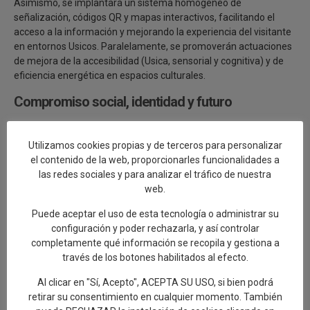
Asimismo, se implantará un sistema homogéneo de
señalización, códigos QR y mapas interactivos, facilitando el
acceso a la información y mejorando la experiencia del visitante
en entornos Usicos. Paralelamente, se promoverán actuaciones
de mejora de la accesibilidad (Usica, sensorial y cognitiva) y de
eficiencia energética en espacios culturales.
Compromiso social, identidad y futuro
Uno de los valores diferenciales de CeramiTUR es su fuerte
componente inclusivo y social. El proyecto contempla la
Utilizamos cookies propias y de terceros para personalizar
realización de talleres accesibles y actividades adaptadas a
el contenido de la web, proporcionarles funcionalidades a
personas con diversidad funcional o en riesgo de exclusión
las redes sociales y para analizar el tráfico de nuestra
social, impulsando un turismo verdaderamente abierto a todos.
web.
Además, se rendirá homenaje al papel fundamental que ha
Puede aceptar el uso de esta tecnología o administrar su
desempeñado la mujer en el arte cerámico mediante una
configuración y poder rechazarla, y así controlar
exposición itinerante sobre su contribución histórica y
completamente qué información se recopila y gestiona a
contemporánea al oficio. Este enfoque busca no solo visibilizar,
través de los botones habilitados al efecto.
sino también dignificar y perpetuar los saberes y sensibilidades
Al clicar en "Sí, Acepto", ACEPTA SU USO, si bien podrá
que han dado forma a una parte esencial del patrimonio cultural
retirar su consentimiento en cualquier momento. También
inmaterial de España.