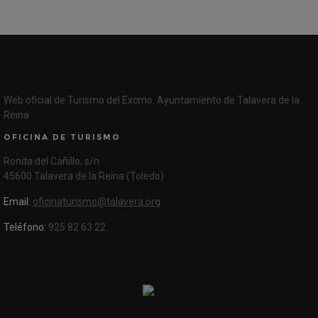
Web oficial de Turismo del Excmo. Ayuntamiento de Talavera de la
Reina
OFICINA DE TURISMO
Ronda del Cañillo, s/n
45600 Talavera de la Reina (Toledo)
Email:
oficinaturismo@talavera.org
Teléfono:
925 82 63 22