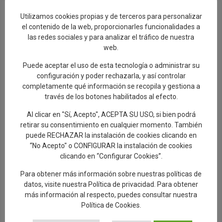
La edil ha subrayado que con este nuevo programa, la Concejalía
Utilizamos cookies propias y de terceros para personalizar
de Turismo reafirma su compromiso con la promoción y difusión
el contenido de la web, proporcionarles funcionalidades a
del patrimonio local, así como con el impulso del turismo cultural
las redes sociales y para analizar el tráfico de nuestra
y de proximidad durante todo el año, ofreciendo actividades
web.
adaptadas a todos los públicos.
Puede aceptar el uso de esta tecnología o administrar su
Las visitas estarán guiadas por profesionales especializados y
configuración y poder rechazarla, y así controlar
contarán con la colaboración de la empresa Visitas Talavera, que
completamente qué información se recopila y gestiona a
ofrecerá explicaciones rigurosas y amenas para descubrir la
través de los botones habilitados al efecto.
ciudad desde una nueva mirada.
Al clicar en "Sí, Acepto", ACEPTA SU USO, si bien podrá
El programa tendrá carácter mensual y las temáticas se
retirar su consentimiento en cualquier momento. También
anunciarán durante la primera semana de cada mes. Toda la
puede RECHAZAR la instalación de cookies clicando en
información sobre fechas, horarios e inscripciones estará
“No Acepto" o CONFIGURAR la instalación de cookies
disponible en los canales oficiales del Ayuntamiento y de la
clicando en “Configurar Cookies”.
Oficina de Turismo.
Para obtener más información sobre nuestras políticas de
Las reservas deberán realizarse exclusivamente a través de la
datos, visite nuestra
Política de privacidad
. Para obtener
Oficina de Turismo de Talavera, llamando al teléfono 925 82 63
más información al respecto, puedes consultar nuestra
22 a partir del lunes de la semana en la que se celebren las
Política de Cookies
.
visitas, en horario de 10:00 a 14:00 y de 17:00 a 19:00 horas.