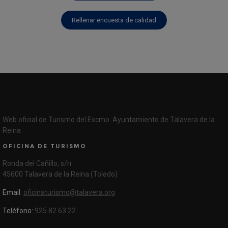
Rellenar encuesta de calidad
Web oficial de Turismo del Excmo. Ayuntamiento de Talavera de la
Reina
OFICINA DE TURISMO
Ronda del Cañillo, s/n
45600 Talavera de la Reina (Toledo)
Email:
oficinaturismo@talavera.org
Teléfono:
925 82 63 22