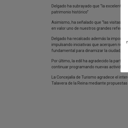
Delgado ha subrayado que “la excelente res
patrimonio histórico”
Asimismo, ha señalado que “las visitas gui
en valor uno de nuestros grandes referent
Delgado ha recalcado además la importanci
impulsando iniciativas que acerquen nuestr
fundamental para dinamizar la ciudad, gene
Por último, la edil ha agradecido la partic
continuar programando nuevas actividades 
La Concejalía de Turismo agradece el inter
Talavera de la Reina mediante propuestas q