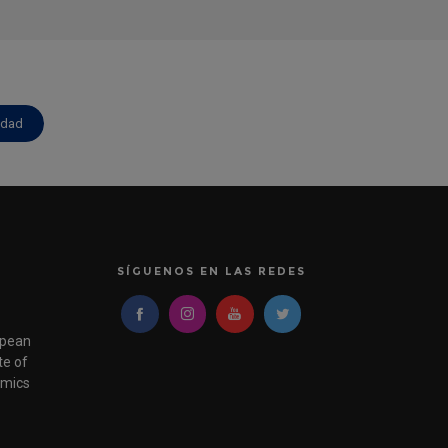
idad
SÍGUENOS EN LAS REDES
pean
e of
mics