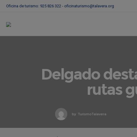
Oficina de turismo: 925 826 322 -
oficinaturismo@talavera.org
Delgado destac
rutas g
by
TurismoTalavera