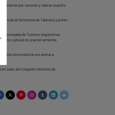
nte interés por conocer y valorar nuestro
sencial de la historia de Talavera y poner
e la Concejalía de Turismo seguiremos
o,
turismo cultural es una herramienta
to de esta convocatoria nos anima a
.
 en valor del Conjunto Histórico de
0