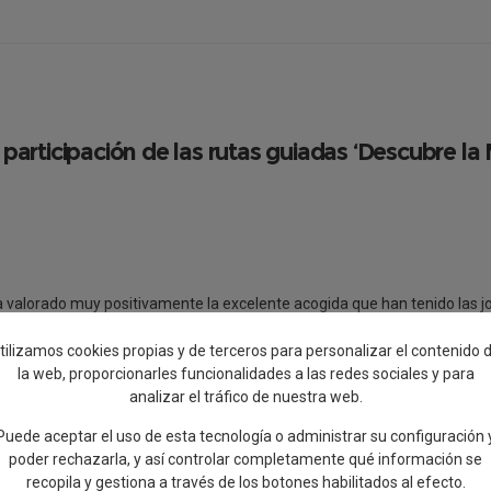
participación de las rutas guiadas ‘Descubre la 
 valorado muy positivamente la excelente acogida que han tenido las jor
a de Turismo en colaboración con Visitas Talavera y que ha permitido ace
 ciudad.
tilizamos cookies propias y de terceros para personalizar el contenido 
la web, proporcionarles funcionalidades a las redes sociales y para
o con un notable éxito de asistencia, completándose el aforo disponibl
analizar el tráfico de nuestra web.
del recinto fortificado talaverano.
Puede aceptar el uso de esta tecnología o administrar su configuración 
ntes acceder de forma exclusiva a los tramos de la muralla de El Charcón
poder rechazarla, y así controlar completamente qué información se
lizados y aspectos históricos menos conocidos de su construcción y evolu
recopila y gestiona a través de los botones habilitados al efecto.