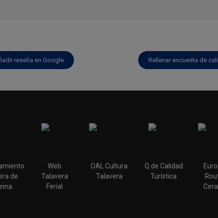
ñadir reseña en Google
Rellenar encuesta de cal
amiento
Web
OAL Cultura
Q de Calidad
Euro
era de
Talavera
Talavera
Turística
Rout
eina
Ferial
Cera