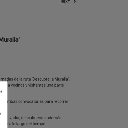
NEXT
Muralla’
nadas de la ruta ‘Descubre la Muralla’,
rcar a vecinos y visitantes una parte
de
e en ambas convocatorias para recorrer
y
 y El Salvador, descubriendo además
ción a lo largo del tiempo.