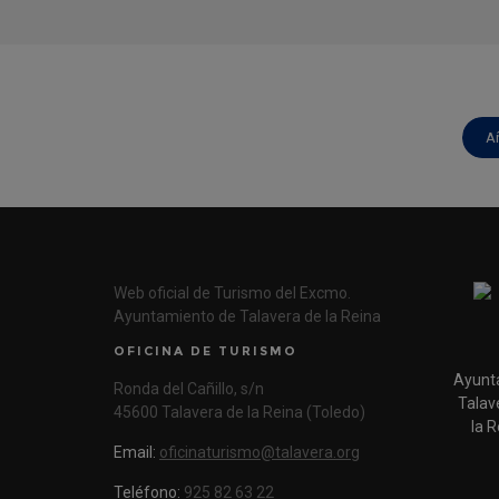
A
Web oficial de Turismo del Excmo.
Ayuntamiento de Talavera de la Reina
OFICINA DE TURISMO
Ayunt
Ronda del Cañillo, s/n
Talav
45600 Talavera de la Reina (Toledo)
la R
Email:
oficinaturismo@talavera.org
Teléfono:
925 82 63 22