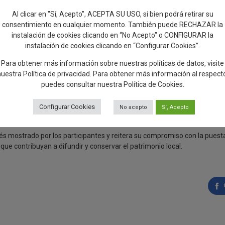
puesta de los talaveranos y de quienes nos visitan demuestra el crecie
Al clicar en "Sí, Acepto", ACEPTA SU USO, si bien podrá retirar su
consentimiento en cualquier momento. También puede RECHAZAR la
instalación de cookies clicando en “No Acepto" o CONFIGURAR la
adas a las murallas son una oportunidad única para descubrir una parte e
instalación de cookies clicando en “Configurar Cookies”.
es culturales, del que nos sentimos tremendamente orgullosos”.
Para obtener más información sobre nuestras políticas de datos, visite
a del turismo cultural como motor de desarrollo para la ciudad: “Desd
nuestra
Política de privacidad
. Para obtener más información al respect
o patrimonio a la ciudadanía y a los visitantes, porque creemos que el 
puedes consultar nuestra
Política de Cookies
.
rar actividad económica y reforzar el orgullo de pertenencia”.
ipación e implicación de todos los asistentes y ha asegurado que “el éxi
Configurar Cookies
No acepto
Sí, Acepto
que permitan seguir descubriendo la riqueza patrimonial de Talavera”
és mostrado por los participantes y reitera su compromiso con la puesta
ue contribuyan a difundir y conservar el patrimonio local.