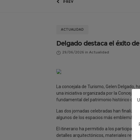
PREV
ACTUALIDAD
Delgado destaca el éxito de 
29/06/2026
in
Actualidad
La concejala de Turismo, Gelen Delgado, ha
una iniciativa organizada por la Concejalí
fundamental del patrimonio histórico de la
U
Las dos jornadas celebradas han finalizad
algunos de los espacios más emblemáticos 
El itinerario ha permitido a los participa
detalles arquitectónicos, materiales reuti