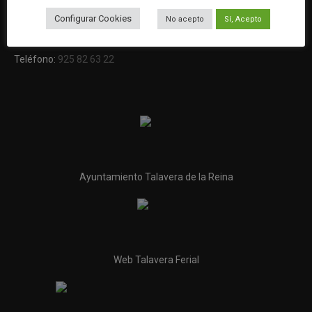
45600 Talavera de la Reina (Toledo)
Configurar Cookies
No acepto
Sí, Acepto
Email:
oficinaturismo@talavera.org
Teléfono:
925 82 63 22
Ayuntamiento Talavera de la Reina
Web Talavera Ferial