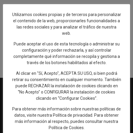
Utilizamos cookies propias y de terceros para personalizar
el contenido de la web, proporcionarles funcionalidades a
las redes sociales y para analizar el tráfico de nuestra
Añadir reseña en Google
web.
Puede aceptar el uso de esta tecnología o administrar su
Rellenar encuesta de calidad
configuración y poder rechazarla, y así controlar
completamente qué información se recopila y gestiona a
través de los botones habilitados al efecto.
Al clicar en "Sí, Acepto", ACEPTA SU USO, si bien podrá
retirar su consentimiento en cualquier momento. También
puede RECHAZAR la instalación de cookies clicando en
“No Acepto" o CONFIGURAR la instalación de cookies
clicando en “Configurar Cookies”.
Web oficial de Turismo del Excmo. Ayuntamiento de Talavera de
Para obtener más información sobre nuestras políticas de
la Reina
datos, visite nuestra
Política de privacidad
. Para obtener
OFICINA DE TURISMO
más información al respecto, puedes consultar nuestra
Política de Cookies
.
Ronda del Cañillo, s/n