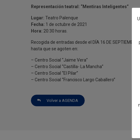
Representación teatral: “Mentiras Inteligentes”
Lugar:
Teatro Palenque
U
Fecha:
1 de octubre de 2021
Hora:
20:30 horas.
Recogida de entradas desde el DÍA 16 DE SEPTIEMBRE 
hasta que se agoten en:
– Centro Social “Jaime Vera”
– Centro Social “Castilla- La Mancha”
– Centro Social “El Pilar”
– Centro Social “Francisco Largo Caballero”
Volver a AGENDA