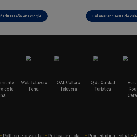
ñadir reseña en Google
Rellenar encuesta de cal
miento
Web Talavera
OAL Cultura
Q de Calidad
Euro
a de la
Ferial
Talavera
Turística
Rout
ina
Cera
–
Política de privacidad
–
Política de cookies
–
Propiedad intelectual
–
A