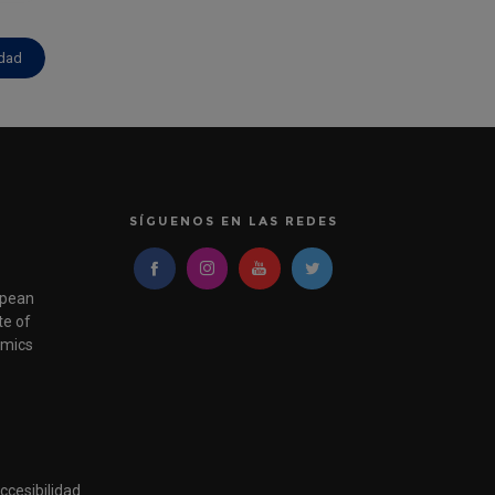
idad
SÍGUENOS EN LAS REDES
pean
e of
mics
ccesibilidad