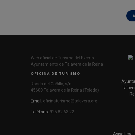
A
Web oficial de Turismo del Excmo.
Ayuntamiento de Talavera de la Reina
OFICINA DE TURISMO
Ayunta
Ronda del Cañillo, s/n
Talaver
45600 Talavera de la Reina (Toledo)
Re
Email:
oficinaturismo@talavera.org
Teléfono:
925 82 63 22
Aviso legal