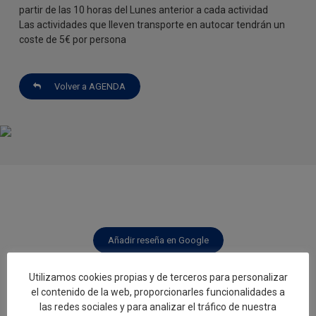
partir de las 10 horas del Lunes anterior a cada actividad
Las actividades que lleven transporte en autocar tendrán un
coste de 5€ por persona
Volver a AGENDA
Añadir reseña en Google
Utilizamos cookies propias y de terceros para personalizar
Rellenar encuesta de calidad
el contenido de la web, proporcionarles funcionalidades a
las redes sociales y para analizar el tráfico de nuestra