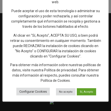
web.
Puede aceptar el uso de esta tecnología o administrar su
configuración y poder rechazarla, y así controlar
completamente qué información se recopila y gestiona a
través de los botones habilitados al efecto.
Al clicar en "Sí, Acepto", ACEPTA SU USO, si bien podrá
Web oficial de Turismo del Excmo. Ayuntamiento de Talavera de
retirar su consentimiento en cualquier momento. También
la Reina
puede RECHAZAR la instalación de cookies clicando en
OFICINA DE TURISMO
“No Acepto" o CONFIGURAR la instalación de cookies
clicando en “Configurar Cookies”.
Ronda del Cañillo, s/n
45600 Talavera de la Reina (Toledo)
Para obtener más información sobre nuestras políticas de
datos, visite nuestra
Política de privacidad
. Para obtener
Email:
oficinaturismo@talavera.org
más información al respecto, puedes consultar nuestra
Teléfono:
925 82 63 22
Política de Cookies
.
Configurar Cookies
No acepto
Sí, Acepto