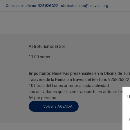
Oficina de turismo: 925 826 322 -
oficinaturismo@talavera.org
Astroturismo: El Sol
14 de Mayo del 2023
Astroturismo: El Sol
11:00 horas
Importante:
Reservas presenciales en la Oficina de Tu
Talavera de la Reina o a través del teléfono 925826322 a
10 horas del Lunes anterior a cada actividad
Las actividades que lleven transporte en autocar tendr
U
5€ por persona
Volver a AGENDA