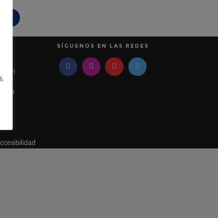
idad
SÍGUENOS EN LAS REDES
pean
o,
e of
mics
ccesibilidad