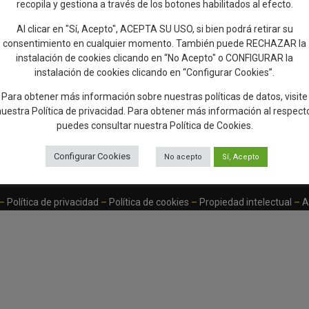
recopila y gestiona a través de los botones habilitados al efecto.
ñadir reseña en Google
Rellenar encuesta de cal
Al clicar en "Sí, Acepto", ACEPTA SU USO, si bien podrá retirar su
consentimiento en cualquier momento. También puede RECHAZAR la
instalación de cookies clicando en “No Acepto" o CONFIGURAR la
instalación de cookies clicando en “Configurar Cookies”.
Para obtener más información sobre nuestras políticas de datos, visite
miento
Web Talavera
OAL Cultura
Q de Calidad
Euro
nuestra
Política de privacidad
. Para obtener más información al respect
a de la
Ferial
Talavera
Turística
Rout
puedes consultar nuestra
Política de Cookies
.
ina
Cera
Configurar Cookies
No acepto
Sí, Acepto
–
Política de privacidad
–
Política de cookies
–
Propiedad intelectual
–
A