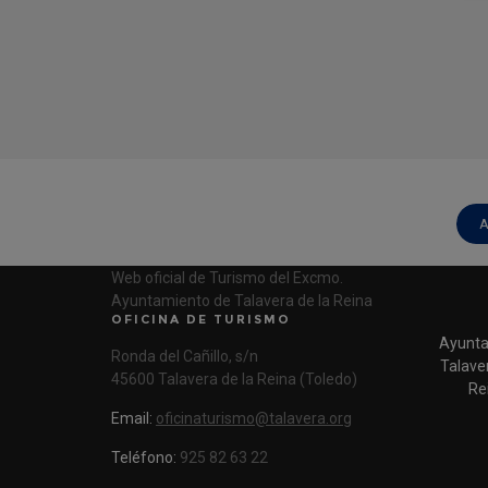
A
Web oficial de Turismo del Excmo.
Ayuntamiento de Talavera de la Reina
OFICINA DE TURISMO
Ayunta
Ronda del Cañillo, s/n
Talaver
45600 Talavera de la Reina (Toledo)
Re
Email:
oficinaturismo@talavera.org
Teléfono:
925 82 63 22