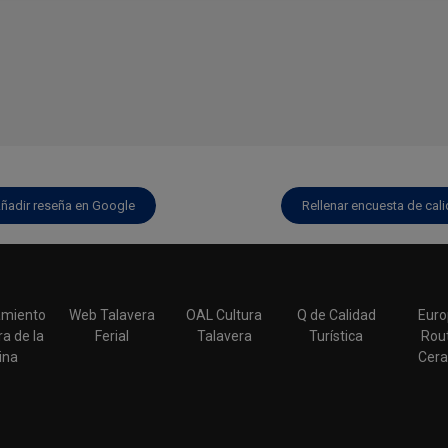
ñadir reseña en Google
Rellenar encuesta de cal
miento
Web Talavera
OAL Cultura
Q de Calidad
Euro
a de la
Ferial
Talavera
Turística
Rout
ina
Cera