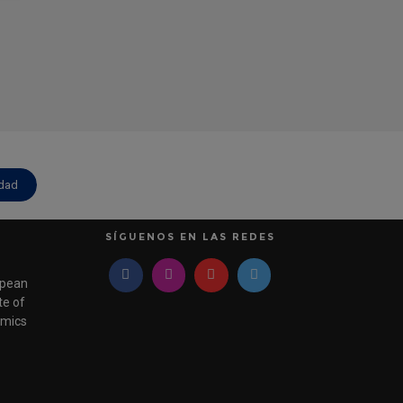
idad
SÍGUENOS EN LAS REDES
pean
e of
mics