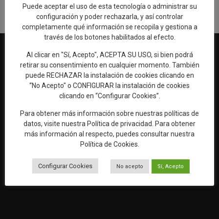
Puede aceptar el uso de esta tecnología o administrar su
configuración y poder rechazarla, y así controlar
completamente qué información se recopila y gestiona a
través de los botones habilitados al efecto.
Al clicar en "Sí, Acepto", ACEPTA SU USO, si bien podrá
retirar su consentimiento en cualquier momento. También
puede RECHAZAR la instalación de cookies clicando en
Web oficial de Turismo del Excmo. Ayuntamiento de Talavera de
“No Acepto" o CONFIGURAR la instalación de cookies
la Reina
clicando en “Configurar Cookies”.
OFICINA DE TURISMO
Ronda del Cañillo, s/n
Para obtener más información sobre nuestras políticas de
45600 Talavera de la Reina (Toledo)
datos, visite nuestra
Política de privacidad
. Para obtener
más información al respecto, puedes consultar nuestra
Email:
oficinaturismo@talavera.org
Política de Cookies
.
Teléfono:
925 82 63 22
Configurar Cookies
No acepto
Sí, Acepto