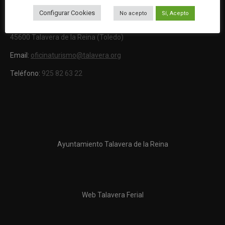
la Reina
OFICINA DE TURISMO
Configurar Cookies
No acepto
Sí, Acepto
Ronda del Cañillo, s/n
45600 Talavera de la Reina (Toledo)
Email:
oficinaturismo@talavera.org
Teléfono:
925 82 63 22
Ayuntamiento Talavera de la Reina
Web Talavera Ferial