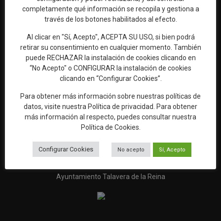
Web oficial de Turismo del Excmo. Ayuntamiento de Talavera de
completamente qué información se recopila y gestiona a
la Reina
través de los botones habilitados al efecto.
OFICINA DE TURISMO
Al clicar en "Sí, Acepto", ACEPTA SU USO, si bien podrá
Ronda del Cañillo, s/n
retirar su consentimiento en cualquier momento. También
45600 Talavera de la Reina (Toledo)
puede RECHAZAR la instalación de cookies clicando en
“No Acepto" o CONFIGURAR la instalación de cookies
Email:
oficinaturismo@talavera.org
clicando en “Configurar Cookies”.
Teléfono:
925 82 63 22
Para obtener más información sobre nuestras políticas de
datos, visite nuestra
Política de privacidad
. Para obtener
más información al respecto, puedes consultar nuestra
Política de Cookies
.
Configurar Cookies
No acepto
Sí, Acepto
Ayuntamiento Talavera de la Reina