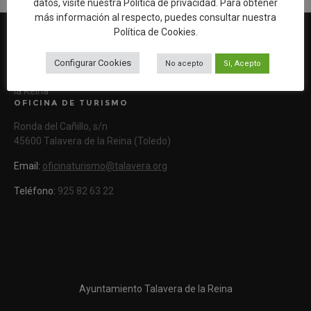
datos, visite nuestra
Política de privacidad
. Para obtener
más información al respecto, puedes consultar nuestra
Política de Cookies
.
Configurar Cookies
No acepto
Sí, Acepto
Web oficial de Turismo del Excmo. Ayuntamiento de Talavera de
la Reina
OFICINA DE TURISMO
Ronda del Cañillo, s/n
45600 Talavera de la Reina (Toledo)
Email:
oficinaturismo@talavera.org
Teléfono:
925 82 63 22
Ayuntamiento Talavera de la Reina