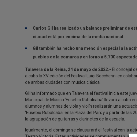
Carlos Gil ha realizado un balance preliminar de e
ciudad está por encima de la media nacional.
Gil también ha hecho una mención especial a la activ
pueblos de la comarca y en torno a 5.700 espectad
Talavera de la Reina, 24 de mayo de 2022.-
El concejal d
a cabo la XV edición del Festival Luigi Boccherini en cola
de ambas ciudades con música clásica.
Gil ha informado que en Talavera el festival inicia este jue
Municipal de Música ‘Eusebio Rubalcaba’ llevará a cabo en 
alumnos y alumnas de viola y violín realizarán una actuació
‘Eusebio Rubalcaba’ en la Plaza del Pan; y a partir de las
la agrupación de guitarras y clarinetes de la escuela.
Igualmente, el domingo se clausurará el festival con la act
Teatro Victoria. Estas actividades se complementan, a su 