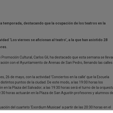
sta temporada, destacando que la ocupación de los teatros en la
idad ‘Los viernes se aficionan al teatro’, a la que han asistido 28
ores.
e Promoción Cultural, Carlos Gil, ha destacado que esta semana se lleva
boración con el Ayuntamiento de Arenas de San Pedro, llenando las calles
ves, 26 de mayo, con la actividad ‘Conciertos en la calle’ que la Escuela
distintos puntos de la ciudad. De este modo, a las 19:00 horas los
n en la Plaza del Salvador; a las 19:30 horas será el turno de la orquest
 20:30 horas actuarán en la Plaza de San Agustín profesores y alumnos d
uación del cuarteto ‘Exordium Musicae’ a partir de las 20:30 horas en el
vez, con las que se llevarán a cabo durante la semana en la vecina