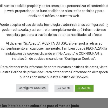
tilizamos cookies propias y de terceros para personalizar el contenido 
la web, proporcionarles funcionalidades a las redes sociales y para
l es la aceptación y participación de talaveranos y talaveranas”
analizar el tráfico de nuestra web.
ar de la temporada que está finalizando, destacando que “para la
Puede aceptar el uso de esta tecnología o administrar su configuración 
a actividad cultural es la aceptación y participación de talaveranos y
poder rechazarla, y así controlar completamente qué información se
portante”.
recopila y gestiona a través de los botones habilitados al efecto.
lavera “se encuentra por encima de la media nacional”. Iguamente, ha
Al clicar en "Sí, Acepto", ACEPTA SU USO, si bien podrá retirar su
o, el Museo Etnográfico se llena y contamos con un lujo de bibliotecas 
consentimiento en cualquier momento. También puede RECHAZAR la
instalación de cookies clicando en “No Acepto" o CONFIGURAR la
instalación de cookies clicando en “Configurar Cookies”.
s se aficionan al teatro’
Para obtener más información sobre nuestras políticas de datos, visite
rada, Carlos Gil ha hecho una mención especial a ‘Los viernes se aficio
nuestra
Política de privacidad
. Para obtener más información al respect
ientes han asistido 28 pueblos de la comarca y en torno a 5.700
puedes consultar nuestra
Política de Cookies
.
nicipal hacia las propuestas culturales tanto de la comarca como de la
Configurar Cookies
No acepto
Sí, Acepto
ldando a los grupos de teatro que hay no solo en Talavera, también e
las instalaciones culturales para el mes de junio