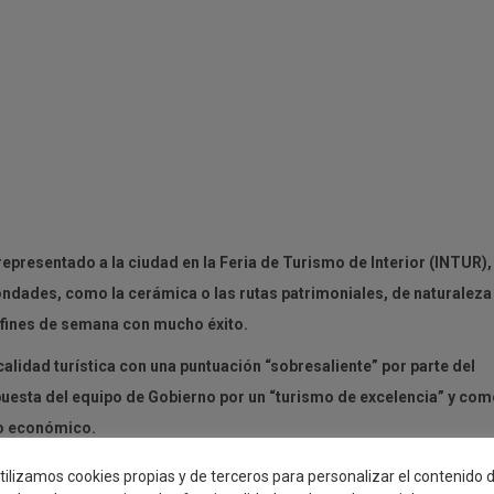
epresentado a la ciudad en la Feria de Turismo de Interior (INTUR),
ondades, como la cerámica o las rutas patrimoniales, de naturaleza
 fines de semana con mucho éxito.
calidad turística con una puntuación “sobresaliente” por parte del
apuesta del equipo de Gobierno por un “turismo de excelencia” y co
nto económico.
ejala de Turismo, Artesanía y Comercio, María Jesús Pérez, ha asegura
tilizamos cookies propias y de terceros para personalizar el contenido 