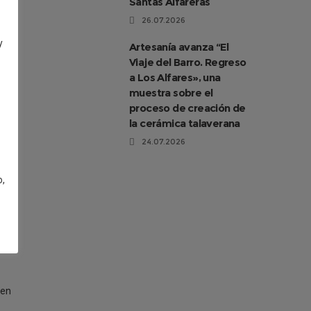
Santas Alfareras
e
26.07.2026
y
Artesanía avanza “El
Viaje del Barro. Regreso
a Los Alfares», una
muestra sobre el
proceso de creación de
la cerámica talaverana
en
ndo
24.07.2026
o,
 en