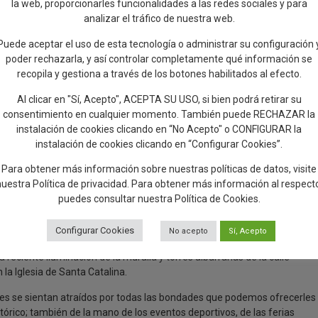
quier oportunidad que se abra para promocionar la ciudad de Talavera”,
la web, proporcionarles funcionalidades a las redes sociales y para
sitantes puedan venir a conocernos y disfrutar de ellas, como a través d
analizar el tráfico de nuestra web.
s e internacionales.
Puede aceptar el uso de esta tecnología o administrar su configuración 
 fin de semana en la Feria de Turismo Interior (INTUR), que se ha
poder rechazarla, y así controlar completamente qué información se
rar a los visitantes la seña de identidad de la ciudad y la gran ocasión
recopila y gestiona a través de los botones habilitados al efecto.
ue hacen única a la cerámica de Talavera y que la hacen merecedora de
Al clicar en "Sí, Acepto", ACEPTA SU USO, si bien podrá retirar su
consentimiento en cualquier momento. También puede RECHAZAR la
ercio también se ha referido a las diferentes actividades que se ofrec
instalación de cookies clicando en “No Acepto" o CONFIGURAR la
atrimoniales, de naturaleza y para descubrir la comarca. “Están resulta
instalación de cookies clicando en “Configurar Cookies”.
para los turistas que se acercan a pedir información a la Oficina de
Para obtener más información sobre nuestras políticas de datos, visite
nuestra
Política de privacidad
. Para obtener más información al respect
o Tajo, por el Conjunto Histórico de la ciudad, o por los senderos más
puedes consultar nuestra
Política de Cookies
.
 Ciudad de Vascos o la Sierra de San Vicente. Del mismo modo, se ha
poyamos y colaboramos con todas aquellas iniciativas que contribuyan a
Configurar Cookies
No acepto
Sí, Acepto
 el tren histórico que este fin de semana ha llegado con 250 viajeros y
reciente iluminación de la muralla y torres albarranas de la calle
 la Iglesia de Santa Catalina.
tantes se sientan atraídos por todas las bondades que podemos ofrecerles
istórico; también de la mano de los eventos deportivos, de las ferias