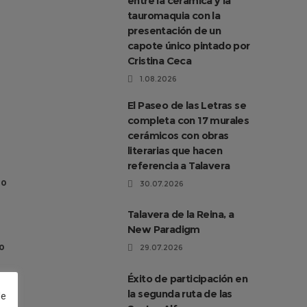
entre la cerámica y la
tauromaquia con la
presentación de un
capote único pintado por
Cristina Ceca
1.08.2026
El Paseo de las Letras se
completa con 17 murales
cerámicos con obras
literarias que hacen
referencia a Talavera
 o
30.07.2026
Talavera de la Reina, a
New Paradigm
mo
29.07.2026
Éxito de participación en
la segunda ruta de las
de