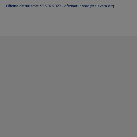
Oficina de turismo: 925 826 322 -
oficinaturismo@talavera.org
El Gobierno de Talavera va a “aprovec
promocionar la ciudad”
22/11/2021
in
Actualidad