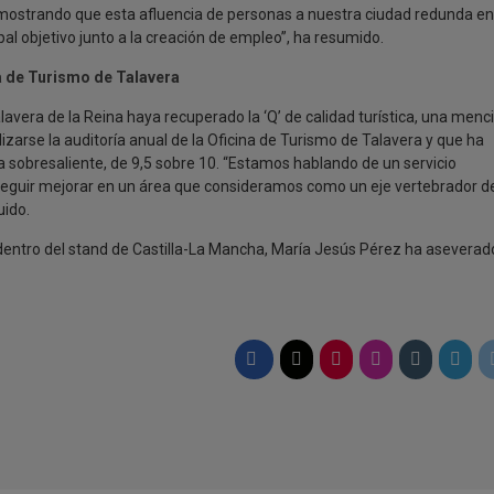
emostrando que esta afluencia de personas a nuestra ciudad redunda en
al objetivo junto a la creación de empleo”, ha resumido.
na de Turismo de Talavera
lavera de la Reina haya recuperado la ‘Q’ de calidad turística, una menc
alizarse la auditoría anual de la Oficina de Turismo de Talavera y que ha
a sobresaliente, de 9,5 sobre 10. “Estamos hablando de un servicio
a seguir mejorar en un área que consideramos como un eje vertebrador d
uido.
 dentro del stand de Castilla-La Mancha, María Jesús Pérez ha aseverad