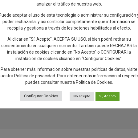
analizar el tráfico de nuestra web.
CE en Castilla
Puede aceptar el uso de esta tecnología o administrar su configuración 
as personas con
poder rechazarla, y así controlar completamente qué información se
a diaria.
recopila y gestiona a través de los botones habilitados al efecto.
 horas de apoyos
ral necesita
Al clicar en "Sí, Acepto", ACEPTA SU USO, si bien podrá retirar su
consentimiento en cualquier momento. También puede RECHAZAR la
r la
instalación de cookies clicando en “No Acepto" o CONFIGURAR la
 Parálisis
instalación de cookies clicando en “Configurar Cookies”.
ibilizar las
 de apoyo.
Para obtener más información sobre nuestras políticas de datos, visite
nuestra
Política de privacidad
. Para obtener más información al respect
puedes consultar nuestra
Política de Cookies
.
Configurar Cookies
No acepto
Sí, Acepto