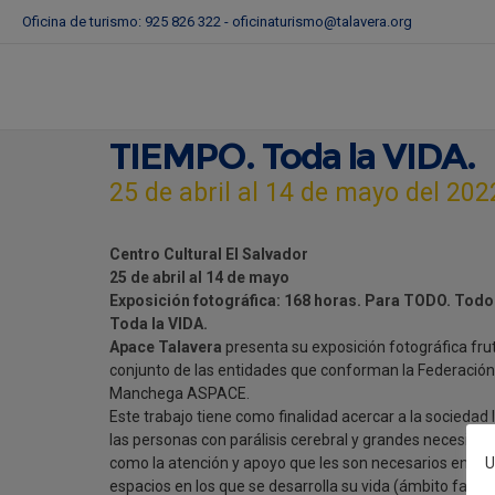
Oficina de turismo: 925 826 322 -
oficinaturismo@talavera.org
Exposición fotográfica:
horas. Para TODO. Todo
TIEMPO. Toda la VIDA.
25 de abril al 14 de mayo del 202
Centro Cultural El Salvador
25 de abril al 14 de mayo
Exposición fotográfica: 168 horas. Para TODO. Todo
Toda la VIDA.
Apace Talavera
presenta su exposición fotográfica frut
conjunto de las entidades que conforman la Federación
Manchega ASPACE.
Este trabajo tiene como finalidad acercar a la sociedad 
las personas con parálisis cerebral y grandes necesida
U
como la atención y apoyo que les son necesarios en los
espacios en los que se desarrolla su vida (ámbito famili