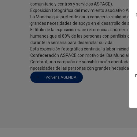
comunitario y centros y servicios ASPACE).
Exposición fotográfica del movimiento asociativo ASPA
La Mancha que pretende dar a conocer la realidad de l
grandes necesidades de apoyo en el desarrollo de su vid
El título de la exposición hace referencia al número de
humanos que el 80% de las personas con parálisis cereb
durante la semana para desarrollar su vida.
Esta exposición fotográfica continúa la labor iniciada po
Confederación ASPACE con motivo del Día Mundial de la
Cerebral, una campaña de sensibilización orientada a vis
necesidades de las personas con grandes necesidades
Volver a AGENDA