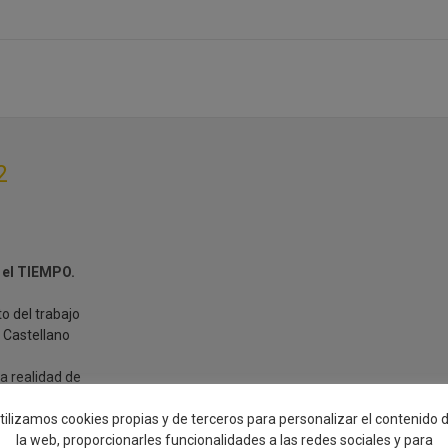
 168
 el
2
 el TIEMPO.
o del trabajo
 Castellano
la realidad de
des de apoyo así
tilizamos cookies propias y de terceros para personalizar el contenido 
 diferentes
la web, proporcionarles funcionalidades a las redes sociales y para
ar, entorno