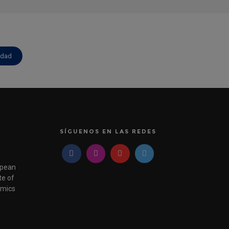
idad
SÍGUENOS EN LAS REDES
pean
e of
mics