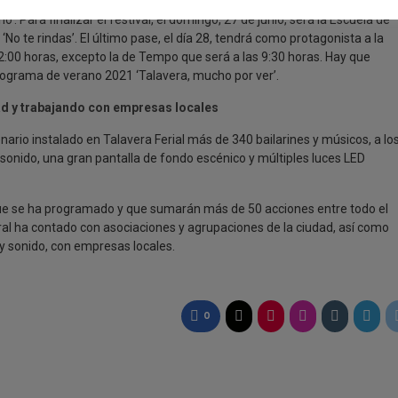
viernes, 25 de junio; mientras que el sábado 26, le toca el turno a la
 Para finalizar el festival, el domingo, 27 de junio, será la Escuela de
o te rindas’. El último pase, el día 28, tendrá como protagonista a la
:00 horas, excepto la de Tempo que será a las 9:30 horas. Hay que
rograma de verano 2021 ‘Talavera, mucho por ver’.
ad y trabajando con empresas locales
enario instalado en Talavera Ferial más de 340 bailarines y músicos, a lo
onido, una gran pantalla de fondo escénico y múltiples luces LED
 que se ha programado y que sumarán más de 50 acciones entre todo el
ural ha contado con asociaciones y agrupaciones de la ciudad, así como
 y sonido, con empresas locales.
0