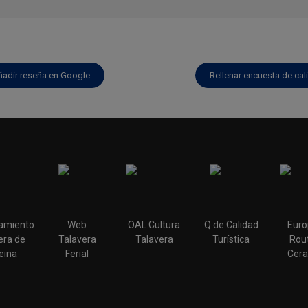
ñadir reseña en Google
Rellenar encuesta de cal
amiento
Web
OAL Cultura
Q de Calidad
Euro
era de
Talavera
Talavera
Turística
Rout
eina
Ferial
Cera