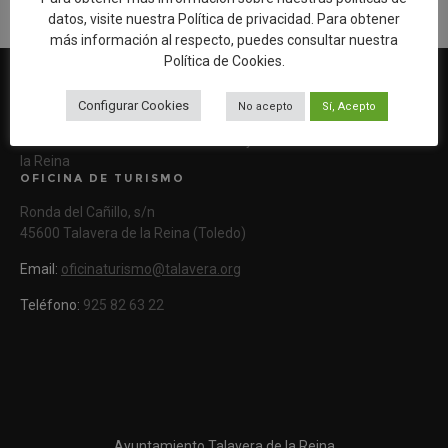
datos, visite nuestra
Política de privacidad
. Para obtener
más información al respecto, puedes consultar nuestra
Política de Cookies
.
Configurar Cookies
No acepto
Sí, Acepto
Web oficial de Turismo del Excmo. Ayuntamiento de Talavera de
la Reina
OFICINA DE TURISMO
Ronda del Cañillo, s/n
45600 Talavera de la Reina (Toledo)
Email:
oficinaturismo@talavera.org
Teléfono:
925 82 63 22
Ayuntamiento Talavera de la Reina