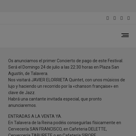
Javier Elorrieta 5tet
24 de Julio del 2022
Os anunciamos el primer Concierto de pago de este Festival.
Será el Domingo 24 de julio a las 22:30 horas en Plaza San
Agustín, de Talavera.
Nos visitará JAVIER ELORRIETA Quintet, con unos músicos de
lujo y haciendo un recorrido por la «chanson française» en
clave de Jazz.
Habrá una cantante invitada especial, que pronto
anunciaremos.
ENTRADAS A LA VENTA YA.
En Talavera de la Reina podéis conseguirlas físicamente en
Cervecería SAN FRANCISCO, en Cafeteria DELETTE,
Cervercería TABURETE o en Cafetería SIROPE.